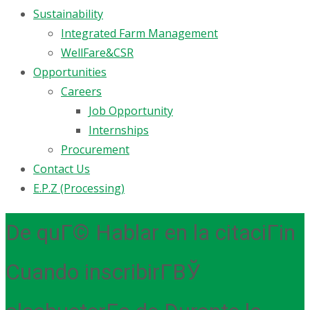
Sustainability
Integrated Farm Management
WellFare&CSR
Opportunities
Careers
Job Opportunity
Internships
Procurement
Contact Us
E.P.Z (Processing)
De quГ© Hablar en la citaciГіn
Cuando inscribirГ­ВЎ