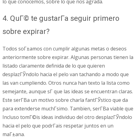
lo que conocemos, sobre lo que nos agrada.
4. QuГ© te gustarГ­a seguir primero
sobre expirar?
Todos soГ±amos con cumplir algunas metas o deseos
anteriormente sobre expirar. Algunas personas tienen la
listado claramente definida de lo que quieren
desplazГЎndolo hacia el pelo van tachando a modo que
las van cumpliendo. Otros nunca han texto la lista como
semejante, aunque sГ­ que las ideas se encuentran claras.
Este serГ­В­a un motivo sobre charla fantГЎstico que da
para extenderse muchГ­simo. Tambien, serГ­В­a viable que
Incluso tomГ©is ideas individuo del otro desplazГЎndolo
hacia el pelo que podrГ­ais respetar juntos en un
maГ±ana.