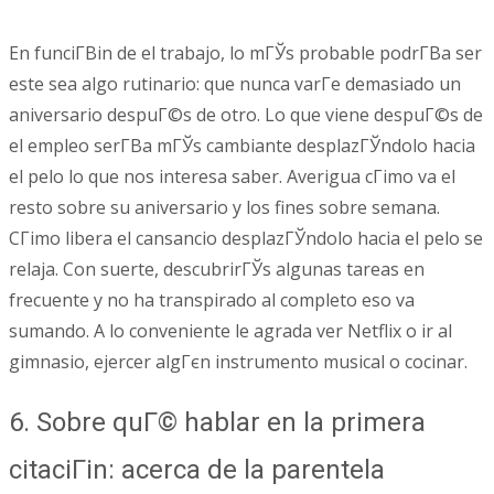
En funciГ­Віn de el trabajo, lo mГЎs probable podrГ­В­a ser
este sea algo rutinario: que nunca varГ­e demasiado un
aniversario despuГ©s de otro. Lo que viene despuГ©s de
el empleo serГ­В­a mГЎs cambiante desplazГЎndolo hacia
el pelo lo que nos interesa saber. Averigua cГіmo va el
resto sobre su aniversario y los fines sobre semana.
CГіmo libera el cansancio desplazГЎndolo hacia el pelo se
relaja. Con suerte, descubrirГЎs algunas tareas en
frecuente y no ha transpirado al completo eso va
sumando. A lo conveniente le agrada ver Netflix o ir al
gimnasio, ejercer algГєn instrumento musical o cocinar.
6. Sobre quГ© hablar en la primera
citaciГіn: acerca de la parentela