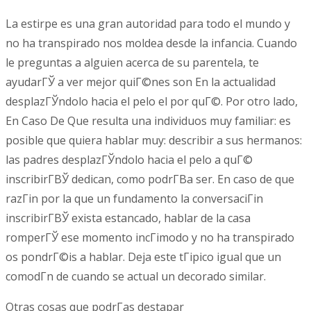
La estirpe es una gran autoridad para todo el mundo y
no ha transpirado nos moldea desde la infancia. Cuando
le preguntas a alguien acerca de su parentela, te
ayudarГЎ a ver mejor quiГ©nes son En la actualidad
desplazГЎndolo hacia el pelo el por quГ©. Por otro lado,
En Caso De Que resulta una individuos muy familiar: es
posible que quiera hablar muy: describir a sus hermanos:
las padres desplazГЎndolo hacia el pelo a quГ©
inscribirГ­ВЎ dedican, como podrГ­В­a ser. En caso de que
razГіn por la que un fundamento la conversaciГіn
inscribirГ­ВЎ exista estancado, hablar de la casa
romperГЎ ese momento incГіmodo y no ha transpirado
os pondrГ©is a hablar. Deja este tГіpico igual que un
comodГ­n de cuando se actual un decorado similar.
Otras cosas que podrГ­as destapar