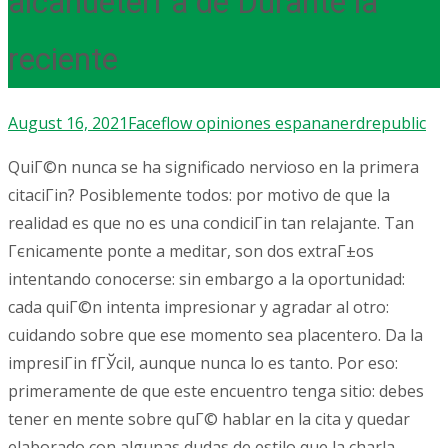
alcahueterГ­a de Durante la
reciente
August 16, 2021
Faceflow opiniones espana
nerdrepublic
QuiГ©n nunca se ha significado nervioso en la primera
citaciГіn? Posiblemente todos: por motivo de que la
realidad es que no es una condiciГіn tan relajante. Tan
Гєnicamente ponte a meditar, son dos extraГ±os
intentando conocerse: sin embargo a la oportunidad:
cada quiГ©n intenta impresionar y agradar al otro:
cuidando sobre que ese momento sea placentero. Da la
impresiГіn fГЎcil, aunque nunca lo es tanto. Por eso:
primeramente de que este encuentro tenga sitio: debes
tener en mente sobre quГ© hablar en la cita y quedar
elaborado con algunas dudas de estilo que la charla