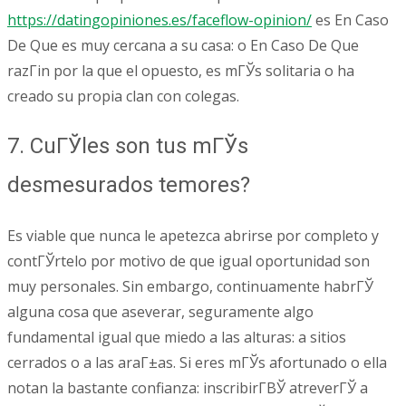
https://datingopiniones.es/faceflow-opinion/
es En Caso
De Que es muy cercana a su casa: o En Caso De Que
razГіn por la que el opuesto, es mГЎs solitaria o ha
creado su propia clan con colegas.
7. CuГЎles son tus mГЎs
desmesurados temores?
Es viable que nunca le apetezca abrirse por completo y
contГЎrtelo por motivo de que igual oportunidad son
muy personales. Sin embargo, continuamente habrГЎ
alguna cosa que aseverar, seguramente algo
fundamental igual que miedo a las alturas: a sitios
cerrados o a las araГ±as. Si eres mГЎs afortunado o ella
notan la bastante confianza: inscribirГ­ВЎ atreverГЎ a