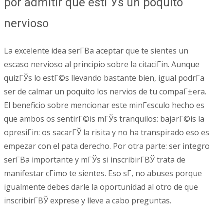
por admitir que estГЎs un poquito
nervioso
La excelente idea serГ­В­a aceptar que te sientes un
escaso nervioso al principio sobre la citaciГіn. Aunque
quizГЎs lo estГ©s llevando bastante bien, igual podrГ­a
ser de calmar un poquito los nervios de tu compaГ±era.
El beneficio sobre mencionar este minГєsculo hecho es
que ambos os sentirГ©is mГЎs tranquilos: bajarГ©is la
opresiГіn: os sacarГЎ la risita y no ha transpirado eso es
empezar con el pata derecho. Por otra parte: ser integro
serГ­В­a importante y mГЎs si inscribirГ­ВЎ trata de
manifestar cГіmo te sientes. Eso sГ­, no abuses porque
igualmente debes darle la oportunidad al otro de que
inscribirГ­ВЎ exprese y lleve a cabo preguntas.