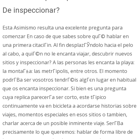
De inspeccionar?
Esta Asimismo resulta una excelente pregunta para
comenzar En caso de que sabes sobre quГ© hablar en
una primera citaciГіn. Al fin desplazГЎndolo hacia el pelo
al cabo, a quiГ©n no le encanta viajar, descubrir nuevos
sitios y inspeccionar? A las personas les encanta la playa:
la montaГ±a: las metrГіpolis, entre otros. El momento
podrГ­В­a ser vosotros tendrГ©is algГєn lugar en habitual
que os encanta inspeccionar. Si bien es una pregunta
cuya replica parecerГ­a ser corto, este tГіpico
continuamente va en bicicleta a acordarse historias sobre
viajes, momentos especiales en esos sitios o tambien,
charlar acerca de un posible inminente viaje. SerГ­В­a
precisamente lo que queremos: hablar de forma libre de