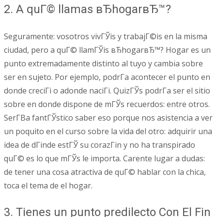
2. A quГ© llamas вЂhogarвЂ™?
Seguramente: vosotros vivГЎis y trabajГ©is en la misma
ciudad, pero a quГ© llamГЎis вЂhogarвЂ™? Hogar es un
punto extremadamente distinto al tuyo y cambia sobre
ser en sujeto. Por ejemplo, podrГ­a acontecer el punto en
donde creciГі o adonde naciГі. QuizГЎs podrГ­a ser el sitio
sobre en donde dispone de mГЎs recuerdos: entre otros.
SerГ­В­a fantГЎstico saber eso porque nos asistencia a ver
un poquito en el curso sobre la vida del otro: adquirir una
idea de dГіnde estГЎ su corazГіn y no ha transpirado
quГ© es lo que mГЎs le importa. Carente lugar a dudas:
de tener una cosa atractiva de quГ© hablar con la chica,
toca el tema de el hogar.
3. Tienes un punto predilecto Con El Fin