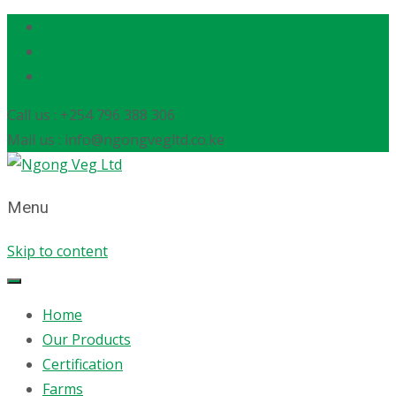
Call us : +254 796 388 306
Mail us : info@ngongvegltd.co.ke
Menu
Skip to content
Home
Our Products
Certification
Farms