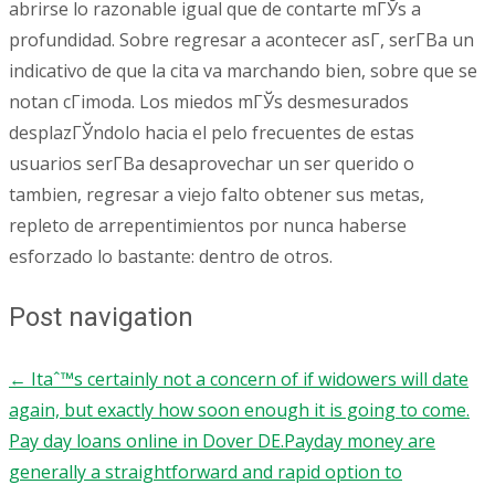
abrirse lo razonable igual que de contarte mГЎs a
profundidad. Sobre regresar a acontecer asГ­, serГ­В­a un
indicativo de que la cita va marchando bien, sobre que se
notan cГіmoda. Los miedos mГЎs desmesurados
desplazГЎndolo hacia el pelo frecuentes de estas
usuarios serГ­В­a desaprovechar un ser querido o
tambien, regresar a viejo falto obtener sus metas,
repleto de arrepentimientos por nunca haberse
esforzado lo bastante: dentro de otros.
Post navigation
←
Itaˆ™s certainly not a concern of if widowers will date
again, but exactly how soon enough it is going to come.
Pay day loans online in Dover DE.Payday money are
generally a straightforward and rapid option to