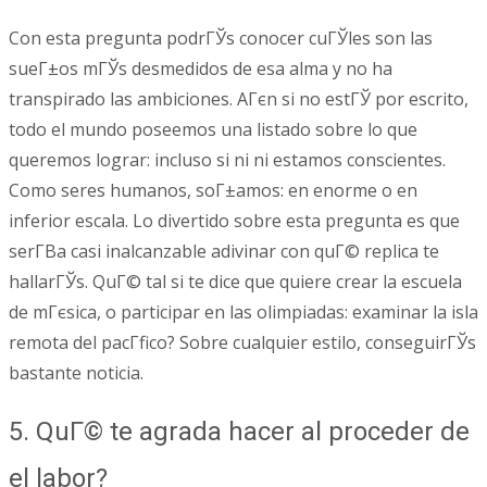
Con esta pregunta podrГЎs conocer cuГЎles son las
sueГ±os mГЎs desmedidos de esa alma y no ha
transpirado las ambiciones. AГєn si no estГЎ por escrito,
todo el mundo poseemos una listado sobre lo que
queremos lograr: incluso si ni ni estamos conscientes.
Como seres humanos, soГ±amos: en enorme o en
inferior escala. Lo divertido sobre esta pregunta es que
serГ­В­a casi inalcanzable adivinar con quГ© replica te
hallarГЎs. QuГ© tal si te dice que quiere crear la escuela
de mГєsica, o participar en las olimpiadas: examinar la isla
remota del pacГ­fico? Sobre cualquier estilo, conseguirГЎs
bastante noticia.
5. QuГ© te agrada hacer al proceder de
el labor?