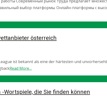
 работы Современный рынок труда предлагает множест
правильный выбор платформы. Онлайн-платформы с выс
ttanbieter österreich
League ist bekannt als eine der härtesten und unvorherseh
ngback
Read More…
h -Wortspiele, die Sie finden können