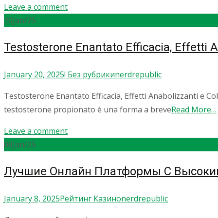
Leave a comment
20
Jan/25
Testosterone Enantato Efficacia, Effetti A
January 20, 2025
! Без рубрики
nerdrepublic
Testosterone Enantato Efficacia, Effetti Anabolizzanti e Coll
testosterone propionato è una forma a breve
Read More…
Leave a comment
08
Jan/25
Лучшие Онлайн Платформы С Высоки
January 8, 2025
Рейтинг Казино
nerdrepublic