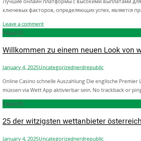
Лучшие онлайн платформы с высокими выплатами для
ключевых факторов, определяющих успех, является 
Leave a comment
04
Jan/25
Willkommen zu einem neuen Look von we
January 4, 2025
Uncategorized
nerdrepublic
Online Casino schnelle Auszahlung Die englische Premier 
müssen via Wett App aktivierbar sein. No trackback or pi
04
Jan/25
25 der witzigsten wettanbieter österreic
January 4, 2025
Uncategorized
nerdrepublic