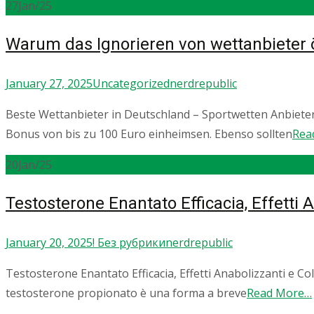
27
Jan/25
Warum das Ignorieren von wettanbieter ö
January 27, 2025
Uncategorized
nerdrepublic
Beste Wettanbieter in Deutschland – Sportwetten Anbiete
Bonus von bis zu 100 Euro einheimsen. Ebenso sollten
Rea
20
Jan/25
Testosterone Enantato Efficacia, Effetti A
January 20, 2025
! Без рубрики
nerdrepublic
Testosterone Enantato Efficacia, Effetti Anabolizzanti e Coll
testosterone propionato è una forma a breve
Read More…