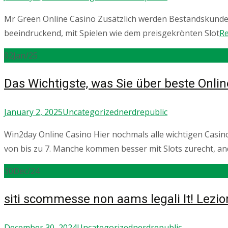
Mr Green Online Casino Zusätzlich werden Bestandskunden
beeindruckend, mit Spielen wie dem preisgekrönten Slot
R
02
Jan/25
Das Wichtigste, was Sie über beste Onli
January 2, 2025
Uncategorized
nerdrepublic
Win2day Online Casino Hier nochmals alle wichtigen Casi
von bis zu 7. Manche kommen besser mit Slots zurecht, a
30
Dec/24
siti scommesse non aams legali It! Lezio
December 30, 2024
Uncategorized
nerdrepublic