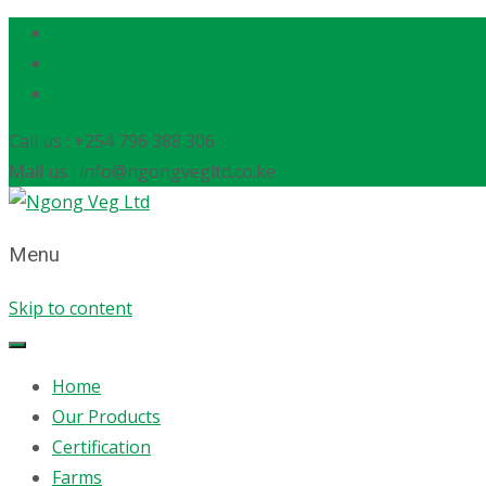
Call us : +254 796 388 306
Mail us : info@ngongvegltd.co.ke
Menu
Skip to content
Home
Our Products
Certification
Farms