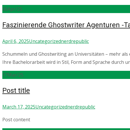
06
Apr/25
Faszinierende Ghostwriter Agenturen -
April 6, 2025
Uncategorized
nerdrepublic
Schummeln und Ghostwriting an Universitäten – mehr als e
Ihre Bachelorarbeit wird in Stil, Form and Sprache durch u
17
Mar/25
Post title
March 17, 2025
Uncategorized
nerdrepublic
Post content