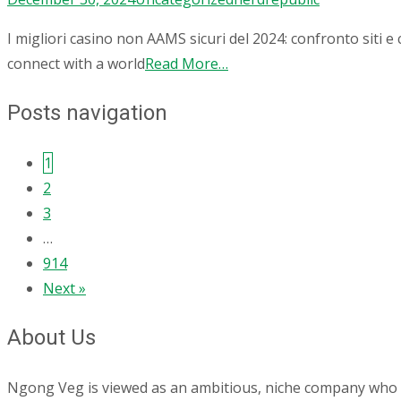
I migliori casino non AAMS sicuri del 2024: confronto siti 
connect with a world
Read More…
Posts navigation
1
2
3
…
914
Next »
About Us
Ngong Veg is viewed as an ambitious, niche company who are