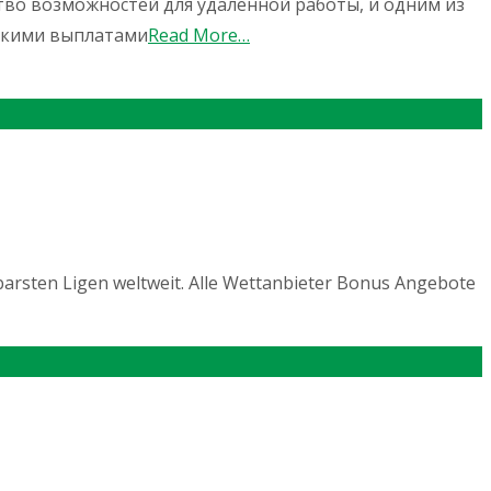
во возможностей для удаленной работы, и одним из
окими выплатами
Read More…
barsten Ligen weltweit. Alle Wettanbieter Bonus Angebote