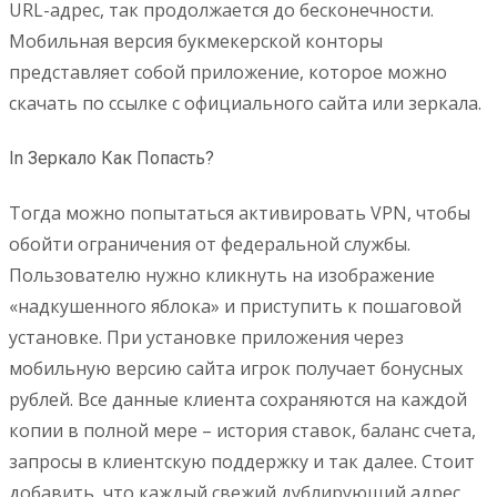
URL-адрес, так продолжается до бесконечности.
Мобильная версия букмекерской конторы
представляет собой приложение, которое можно
скачать по ссылке с официального сайта или зеркала.
In Зеркало Как Попасть?
Тогда можно попытаться активировать VPN, чтобы
обойти ограничения от федеральной службы.
Пользователю нужно кликнуть на изображение
«надкушенного яблока» и приступить к пошаговой
установке. При установке приложения через
мобильную версию сайта игрок получает бонусных
рублей. Все данные клиента сохраняются на каждой
копии в полной мере – история ставок, баланс счета,
запросы в клиентскую поддержку и так далее. Стоит
добавить, что каждый свежий дублирующий адрес