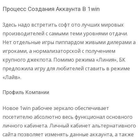
Процесс Создания Аккаунта В 1win
Здесь надо встретить софт ото лучших мировых
производителей с самыми теми уровнями отдачи.
Нет отдельные игры пиппардом живыми дилерами а
игроками, а нормализаторской с получением
крупного джекпота. Помимо режима «Линия», БК
предложила игру для любителей ставить в режиме
«Лайв».
Профиль Компании
Новое 1win рабочее зеркало обеспечивает
посетителю абсолютно весь функционал основного
личного кабинета. Личный кабинет альтернативного
сайта позволяет изменять данные аккаунта, а также