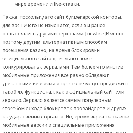
мире времени и live-ставки.
Также, поскольку это сайт букмекерской конторы,
для вас ничего не изменится, если вы ранее
пользовались другими зеркалами. [newline]Именно
поэтому другим, альтернативным способам
посещения казино, на время блокировки
официального сайта довольно сложно
конкурировать с зеркалами. Тем более что многие
мобильные приложения все равно обладают
урезанными версиями и просто не могут предложить
такой же функционал, как и официальный сайт или
зеркало. Зеркало является самым популярным
способом обхода блокировок провайдеров и других
государственных органов. Но, кроме зеркал есть еще
мобильные версии и специальные приложения,