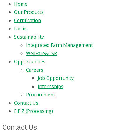
Home
Our Products
Certification
Farms
Sustainability
Integrated Farm Management
WellFare&CSR
Opportunities
Careers
Job Opportunity
Internships
Procurement
Contact Us
E.P.Z (Processing)
Contact Us