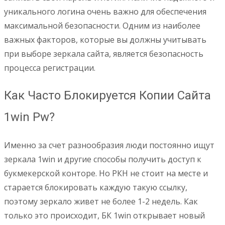
уникального логина очень важно для обеспечения
максимальной безопасности. Одним из наиболее
важных факторов, которые вы должны учитывать
при выборе зеркала сайта, является безопасность
процесса регистрации.
Как Часто Блокируется Копии Сайта
1win Pw?
Именно за счет разнообразия люди постоянно ищут
зеркала 1win и другие способы получить доступ к
букмекерской конторе. Но РКН не стоит на месте и
старается блокировать каждую такую ссылку,
поэтому зеркало живет не более 1-2 недель. Как
только это происходит, БК 1win открывает новый