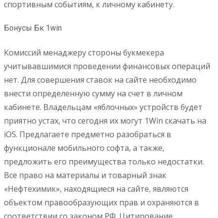
спортивным событиям, к личному кабинету.
Бонусы Бк 1win
Комиссий менаджеру стороны букмекера
учитывавшимися проведении финансовых операций
нет. Для совершения ставок на сайте необходимо
внести определенную сумму на счет в личном
кабинете. Владельцам «яблочных» устройств будет
приятно устах, что сегодня их могут 1Win скачать на
iOS. Предлагаете предметно разобраться в
функционале мобильного софта, а также,
предложить его преимущества только недостатки.
Все право на материалы и товарный знак
«Нефтехимик», находящиеся на сайте, являются
объектом правообразующих прав и охраняются в
соответствии со законом РФ. Цитирование