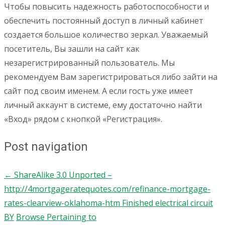
Чтобы повысить надежность работоспособности и
обеспечить постоянный доступ в личный кабинет
создается большое количество зеркал. Уважаемый
посетитель, Вы зашли на сайт как
незарегистрированный пользователь. Мы
рекомендуем Вам зарегистрироваться либо зайти на
сайт под своим именем. А если гость уже имеет
личный аккаунт в системе, ему достаточно найти
«Вход» рядом с кнопкой «Регистрация».
Post navigation
←
ShareAlike 3.0 Unported –
http://4mortgageratequotes.com/refinance-mortgage-
rates-clearview-oklahoma-htm Finished electrical circuit
BY
Browse Pertaining to