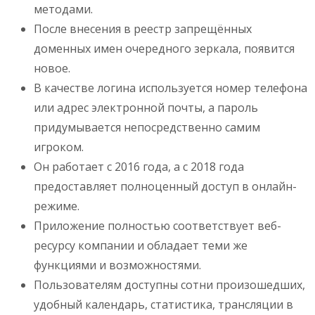
методами.
После внесения в реестр запрещённых
доменных имен очередного зеркала, появится
новое.
В качестве логина используется номер телефона
или адрес электронной почты, а пароль
придумывается непосредственно самим
игроком.
Он работает с 2016 года, а с 2018 года
предоставляет полноценный доступ в онлайн-
режиме.
Приложение полностью соответствует веб-
ресурсу компании и обладает теми же
функциями и возможностями.
Пользователям доступны сотни произошедших,
удобный календарь, статистика, трансляции в