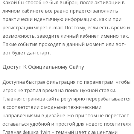
Какой бы способ не был выбран, после активации в
личном кабинете все равно придется заполнить
практически идентичную информацию, как и при
регистрации через e-mail. Поэтому, если есть время и
возможность, заводите личный кабинет именно так.
Такие события проходят в данный момент или вот-
вот будет дан старт.
Доступ К Официальному Сайту
Доступна быстрая фильтрация по параметрам, чтобы
игрок не тратил время на поиск нужной ставки.
Главная страница сайта регулярно перерабатывается
в соответствии с модными техническими
направлениями в дизайне. Но при этом не перестает
оставаться удобной и простой для нового посетителя.
Главная фишка 1win – темный цвет с акцентами