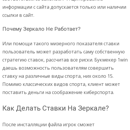
информации с сайта допускается только или наличии
ссылки в сайт.
Почему Зеркало Не Работает?
Или помощи такого мизерного показателя ставки
пользователь может разработать саму собственную
стратегию ставок, рассчитав все риски. Букмекер 1win
даешь возможность пользователям совершить
ставку на различные виды спорта, них около 15.
Помимо классических видов спорта, клиент может
поставить деньги на соображение киберспорта.
Как Делать Ставки На Зеркале?
После инсталляции файла игрок сможет