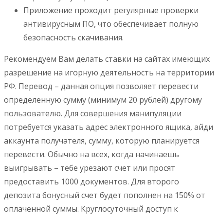
Приложение проходит регулярные проверки
антивирусным ПО, что обеспечивает полную
безопасность скачивания.
Рекомендуем Вам делать ставки на сайтах имеющих
разрешение на игорную деятельность на территории
РФ. Перевод – данная опция позволяет перевести
определенную сумму (минимум 20 рублей) другому
пользователю. Для совершения манипуляции
потребуется указать адрес электронного ящика, айди
аккаунта получателя, сумму, которую планируется
перевести. Обычно на всех, когда начинаешь
выигрывать – тебе урезают счет или просят
предоставить 1000 документов. Для второго
депозита бонусный счет будет пополнен на 150% от
оплаченной суммы. Круглосуточный доступ к