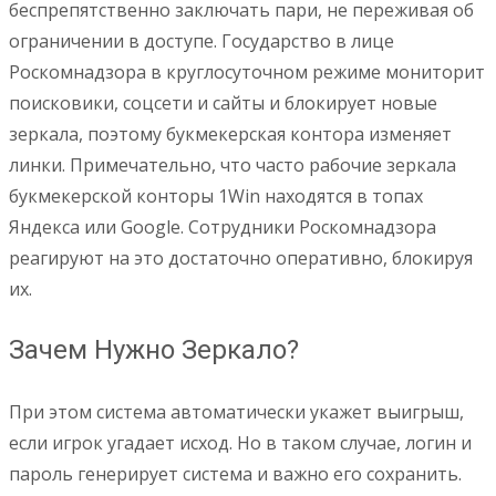
беспрепятственно заключать пари, не переживая об
ограничении в доступе. Государство в лице
Роскомнадзора в круглосуточном режиме мониторит
поисковики, соцсети и сайты и блокирует новые
зеркала, поэтому букмекерская контора изменяет
линки. Примечательно, что часто рабочие зеркала
букмекерской конторы 1Win находятся в топах
Яндекса или Google. Сотрудники Роскомнадзора
реагируют на это достаточно оперативно, блокируя
их.
Зачем Нужно Зеркало?
При этом система автоматически укажет выигрыш,
если игрок угадает исход. Но в таком случае, логин и
пароль генерирует система и важно его сохранить.