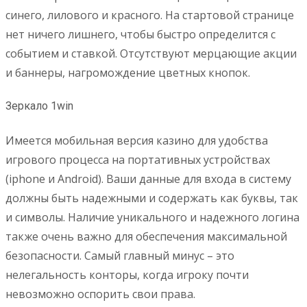
синего, лилового и красного. На стартовой странице
нет ничего лишнего, чтобы быстро определится с
событием и ставкой. Отсутствуют мерцающие акции
и баннеры, нагромождение цветных кнопок.
Зеркало 1win
Имеется мобильная версия казино для удобства
игрового процесса на портативных устройствах
(iphone и Android). Ваши данные для входа в систему
должны быть надежными и содержать как буквы, так
и символы. Наличие уникального и надежного логина
также очень важно для обеспечения максимальной
безопасности. Самый главный минус – это
нелегальность конторы, когда игроку почти
невозможно оспорить свои права.