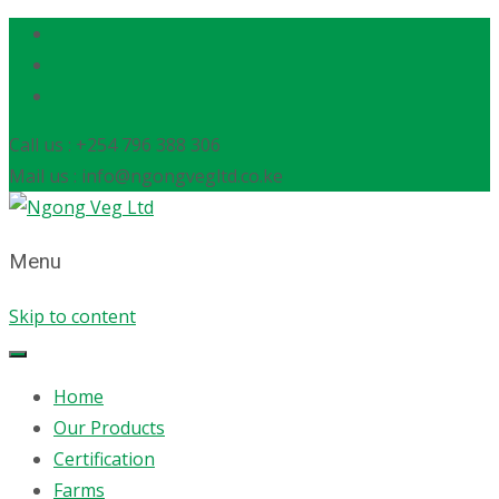
Call us : +254 796 388 306
Mail us : info@ngongvegltd.co.ke
Menu
Skip to content
Home
Our Products
Certification
Farms