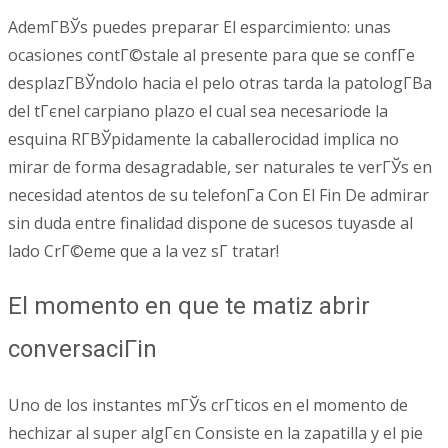
AdemГ­ВЎs puedes preparar El esparcimiento: unas
ocasiones contГ©stale al presente para que se confГ­e
desplazГ­ВЎndolo hacia el pelo otras tarda la patologГ­В­a
del tГєnel carpiano plazo el cual sea necesariode la
esquina RГ­ВЎpidamente la caballerocidad implica no
mirar de forma desagradable, ser naturales te verГЎs en
necesidad atentos de su telefonГ­a Con El Fin De admirar
sin duda entre finalidad dispone de sucesos tuyasde al
lado CrГ©eme que a la vez sГ­ tratar!
El momento en que te matiz abrir
conversaciГіn
Uno de los instantes mГЎs crГ­ticos en el momento de
hechizar al super algГєn Consiste en la zapatilla y el pie