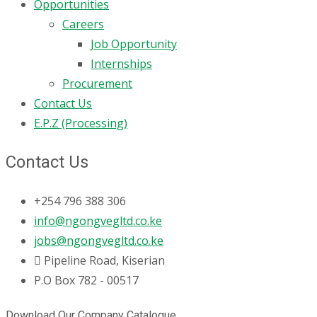
Opportunities
Careers
Job Opportunity
Internships
Procurement
Contact Us
E.P.Z (Processing)
Contact Us
+254 796 388 306
info@ngongvegltd.co.ke
jobs@ngongvegltd.co.ke
Pipeline Road, Kiserian
P.O Box 782 - 00517
Download Our Company Catalogue