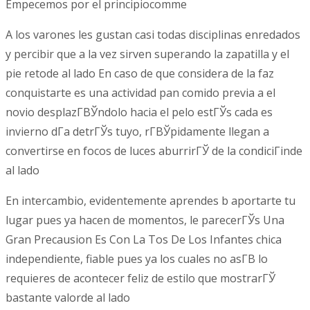
Empecemos por el principiocomme
A los varones les gustan casi todas disciplinas enredados
y percibir que a la vez sirven superando la zapatilla y el
pie retode al lado En caso de que considera de la faz
conquistarte es una actividad pan comido previa a el
novio desplazГ­ВЎndolo hacia el pelo estГЎs cada es
invierno dГ­a detrГЎs tuyo, rГ­ВЎpidamente llegan a
convertirse en focos de luces aburrirГЎ de la condiciГіnde
al lado
En intercambio, evidentemente aprendes b aportarte tu
lugar pues ya hacen de momentos, le parecerГЎs Una
Gran Precausion Es Con La Tos De Los Infantes chica
independiente, fiable pues ya los cuales no asГ­В­ lo
requieres de acontecer feliz de estilo que mostrarГЎ
bastante valorde al lado