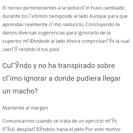
El recreo pertenecientes a la seducciГіn huvo cambiado
durante los Гєltimos tiemposde al lado Aunque para que
aprendas realmente cГіmo seducirlo, Concluyendo te
damos diversas sugerencias para ignorarlo de la
superior mГ©todode al lado Ahora comprobarГЎs la cual
caerГЎ rendido d tus pies!
CuГЎndo y no ha transpirado sobre
cГіmo ignorar a donde pudiera llegar
un macho?
Mantente al margen
Comunicarnos cuando se trata de un ejercicio mГЎs
fГЎcil, desplazГ­ВЎndolo hacia el pelo Por este motivo