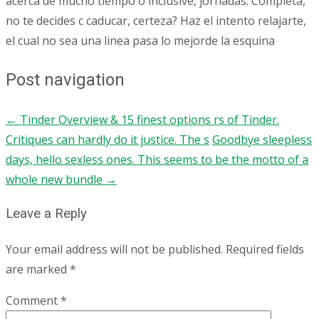
acerca de mucho tiempo o inclusive, jornadas. Completa,
no te decides c caducar, certeza? Haz el intento relajarte,
el cual no sea una linea pasa lo mejorde la esquina
Post navigation
←
Tinder Overview & 15 finest options rs of Tinder.
Critiques can hardly do it justice. The s
Goodbye sleepless
days, hello sexless ones. This seems to be the motto of a
whole new bundle
→
Leave a Reply
Your email address will not be published.
Required fields
are marked
*
Comment
*