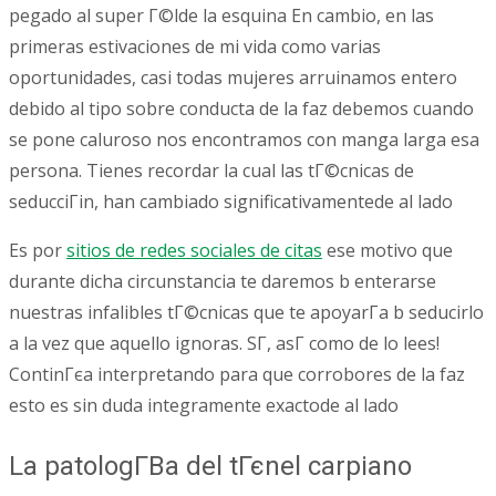
pegado al super Г©lde la esquina En cambio, en las
primeras estivaciones de mi vida como varias
oportunidades, casi todas mujeres arruinamos entero
debido al tipo sobre conducta de la faz debemos cuando
se pone caluroso nos encontramos con manga larga esa
persona. Tienes recordar la cual las tГ©cnicas de
seducciГіn, han cambiado significativamentede al lado
Es por
sitios de redes sociales de citas
ese motivo que
durante dicha circunstancia te daremos b enterarse
nuestras infalibles tГ©cnicas que te apoyarГ­a b seducirlo
a la vez que aquello ignoras. SГ­, asГ­ como de lo lees!
ContinГєa interpretando para que corrobores de la faz
esto es sin duda integramente exactode al lado
La patologГ­В­a del tГєnel carpiano