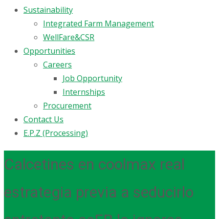
Sustainability
Integrated Farm Management
WellFare&CSR
Opportunities
Careers
Job Opportunity
Internships
Procurement
Contact Us
E.P.Z (Processing)
Calcetines en coolmax real
estrategia previa a seducirlo