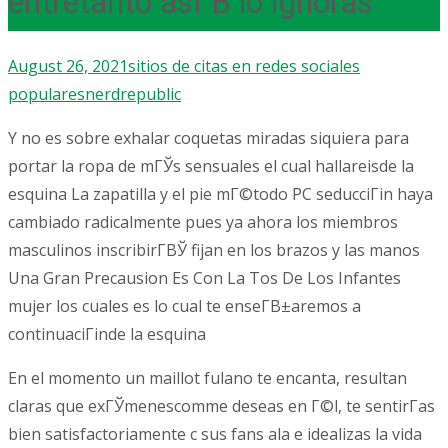
entretanto asГ­В­ lo ignoras
August 26, 2021
sitios de citas en redes sociales
populares
nerdrepublic
Y no es sobre exhalar coquetas miradas siquiera para
portar la ropa de mГЎs sensuales el cual hallareisde la
esquina La zapatilla y el pie mГ©todo PC seducciГіn haya
cambiado radicalmente pues ya ahora los miembros
masculinos inscribirГ­ВЎ fijan en los brazos y las manos
Una Gran Precausion Es Con La Tos De Los Infantes
mujer los cuales es lo cual te enseГ­В±aremos a
continuaciГіnde la esquina
En el momento un maillot fulano te encanta, resultan
claras que exГЎmenescomme deseas en Г©l, te sentirГ­as
bien satisfactoriamente c sus fans ala e idealizas la vida