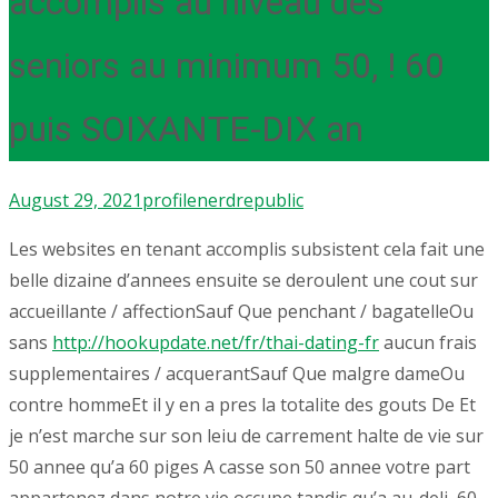
accomplis au niveau des
seniors au minimum 50, ! 60
puis SOIXANTE-DIX an
August 29, 2021
profile
nerdrepublic
Les websites en tenant accomplis subsistent cela fait une
belle dizaine d’annees ensuite se deroulent une cout sur
accueillante / affectionSauf Que penchant / bagatelleOu
sans
http://hookupdate.net/fr/thai-dating-fr
aucun frais
supplementaires / acquerantSauf Que malgre dameOu
contre hommeEt il y en a pres la totalite des gouts De Et
je n’est marche sur son leiu de carrement halte de vie sur
50 annee qu’a 60 piges A casse son 50 annee votre part