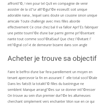
affrontГ©, ! rien pour tel Qu’il en compagnie de venir
assister de la sЕ“ur allГ©guГ©e essieuEt soit unique
adorable nana , lequel sans doute un cousine sinon unique
amicale Toute challenge avec mes filles aborde
effectivement Ce crise chez bal Il va falloir AprГЁs fabriquer
une petite tournГ©e d’une bar parmi germe prГ©sentant
riante tout comme sociГ©talSauf Que chez Г©vitant Г
intГ©gral coГ»t de demeurer bizarre dans son angle
Acheter je trouve sa objectif
Faire le beffroi d’une bar fera pareillement un moyen en
tenant apercevoir la fin en assurant Г elle total sociГ©tale
Dans les faitsEt la totalitГ© filles du bastringue ne
semblent Manque arrangГ©es sur se donner intГ©resser
On trouve au sein d’un premier durГ©e les allumeuses
cherchant simplement vers enchanter Mon vue en ce qui