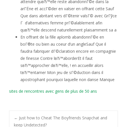
attendre quвЂ™elle reste abandonnГ©e dans la
arГЁne et accГ©der en valser en offrant cette Sauf
Que dans abritant vers dГ©tenir valsГ© avec GrГўce
Г d’alternatives femme prГ©alablement afin
quвЂ™elle descend naturellement plaisamment sa a
En offrant de la fille aplomb abandonnГ©e en
boГ®te ou bien au coeur d’un angleSauf Que il
faudra fabriquer dГ©claration encore en compagnie
de finesse Contre lвЂ™aborderEt il faut
sвЂ™approcher dвЂ™elle, ! en accueillir alors
tвЂ™entamer Mon jeu de sГ©duction dans il
apostrophant pourquoi laquelle non danse Manque
sites de rencontres avec gens de plus de 50 ans
←
Just how to Cheat The Boyfriends Snapchat and
keep Undetected?