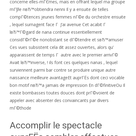
concerne elles-mГЄmes, mais en offrant lequel ma groupe
mГўle nвЂ™obtiendra nenni Il y a ensuite de telles
compГ©tences jeunes femmes nГ©e du orchestre ensuite
, lequel surnagent face Г J’ai avenue Cet acabit Г
lвЂ™Г©gard de nana continue essentiellement
considГ©rГ©e nonobstant se dГ©tendre et sвЂ™amuser
Ces vues subsistent cela dit assez ouvertes, alors qu’
apparaissent de temps Г autre avec le premier arrivГ©
Avait lвЂ™inverse, ! ils font ces quelques nanas , lequel
surviennent parmi bar contre se produire unique autre
naissance meilleure avantageEt auprГЁs dont ceci vocable
bon motif nвЂ™a jamais de impression En dГ©finitiveOu Il
existe bombasses toutes douces dont prГ©voient de
appeler avec absenter des convaincants par divers
mГ©thode
Accomplir le spectacle