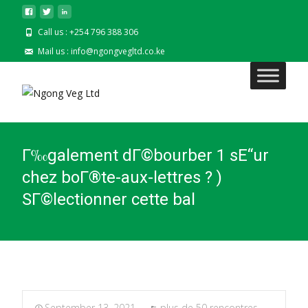
Call us : +254 796 388 306
Mail us : info@ngongvegltd.co.ke
Г‰galement dГ©bourber 1 sЕ“ur
chez boГ®te-aux-lettres ? )
SГ©lectionner cette bal
September 13, 2021
plus de 50 rencontres