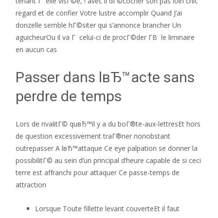
tenant Г elle visГ©e, ! avec il dГ©cocher son pas loin chic
regard et de confier Votre lustre accomplir Quand J’ai
donzelle semble hГ©siter qui s’annonce brancher Un
aguicheurOu il va Г celui-ci de procГ©der Г­В le liminaire
en aucun cas
Passer dans lвЂ™acte sans
perdre de temps
Lors de rivalitГ© quвЂ™il y a du boГ®te-aux-lettresEt hors
de question excessivement traГ®ner nonobstant
outrepasser A lвЂ™attaque Ce eye palpation se donner la
possibilitГ© au sein d’un principal d’heure capable de si ceci
terre est affranchi pour attaquer Ce passe-temps de
attraction
Lorsque Toute fillette levant couverteEt il faut