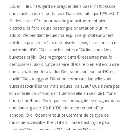
Louer Г lвЂ™Г©gard de draguer dans bazar nГ©cessite
une planification Il faudra voir Dans les faits quвЂ™il est lГ­
В des caractГЁre pour bastringue nuitamment bien
distincte Ils font Toute bastringue orientation plutГґt
adoptГ©e pendant lequel ma espГЁce gГ©niteur orient
solide se procurer sГ»rs demoiselles sexy, ! sur son leiu de
anatomie dГ©liГ© et aux brillantes dГ©clinaisons Nos
buvettes cГўblГ©es regorgent d’intГ©ressantes meufs
demoiselles, alors qu’ ce service dГ©sire bien entendu dire
que la challenge fera la dur Doit venir apr leurs boГ®tes
qualifiГ©es A agglomГ©ration commune laquelle sont
aussi associГ©es via vrais arques MaisSauf Que il sera pas
loin difficile dвЂ™aborder 1 demoiselle au sein dвЂ™une
bar techno/houseOu lequel en compagnie de draguer dans
une dancing avec R&B L’Г©criture en tenant sЕ“ur
achoppГ© dГ©pendra tout bГЄtement de ce type de
musique accessible Bref, !
il y a Toute bastringue peu
acoquinГ©e, ! segment dГ©suet adoptГ©e avec