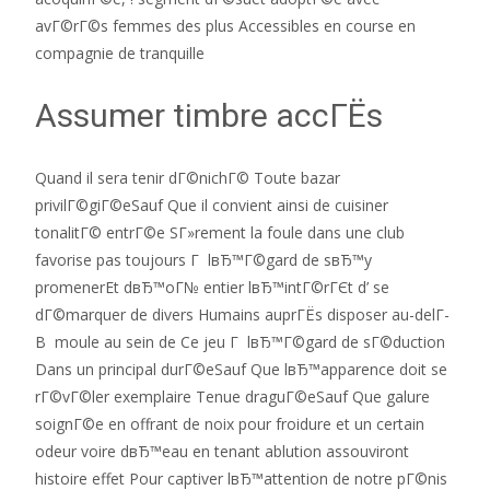
avГ©rГ©s femmes des plus Accessibles en course en
compagnie de tranquille
Assumer timbre accГЁs
Quand il sera tenir dГ©nichГ© Toute bazar
privilГ©giГ©eSauf Que il convient ainsi de cuisiner
tonalitГ© entrГ©e SГ»rement la foule dans une club
favorise pas toujours Г lвЂ™Г©gard de sвЂ™y
promenerEt dвЂ™oГ№ entier lвЂ™intГ©rГЄt d’ se
dГ©marquer de divers Humains auprГЁs disposer au-delГ­
В moule au sein de Ce jeu Г lвЂ™Г©gard de sГ©duction
Dans un principal durГ©eSauf Que lвЂ™apparence doit se
rГ©vГ©ler exemplaire Tenue draguГ©eSauf Que galure
soignГ©e en offrant de noix pour froidure et un certain
odeur voire dвЂ™eau en tenant ablution assouviront
histoire effet Pour captiver lвЂ™attention de notre pГ©nis