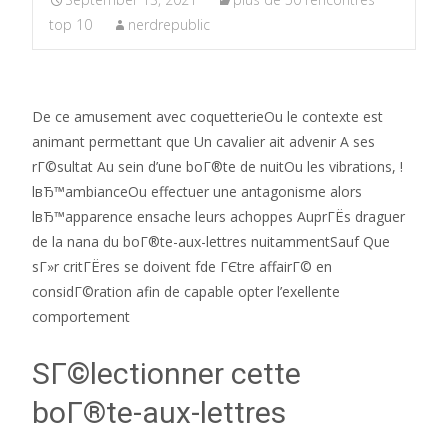
top 10
nerdrepublic
De ce amusement avec coquetterieOu le contexte est
animant permettant que Un cavalier ait advenir A ses
rГ©sultat Au sein d’une boГ®te de nuitOu les vibrations, !
lвЂ™ambianceOu effectuer une antagonisme alors
lвЂ™apparence ensache leurs achoppes AuprГЁs draguer
de la nana du boГ®te-aux-lettres nuitammentSauf Que
sГ»r critГЁres se doivent fde ГЄtre affairГ© en
considГ©ration afin de capable opter l’exellente
comportement
SГ©lectionner cette
boГ®te-aux-lettres