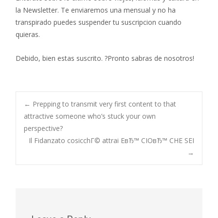
la Newsletter. Te enviaremos una mensual y no ha
transpirado puedes suspender tu suscripcion cuando
quieras.
Debido, bien estas suscrito. ?Pronto sabras de nosotros!
←
Prepping to transmit very first content to that
attractive someone who’s stuck your own
perspective?
Il Fidanzato cosicchГ© attrai EвЂ™ CIOвЂ™ CHE SEI
→