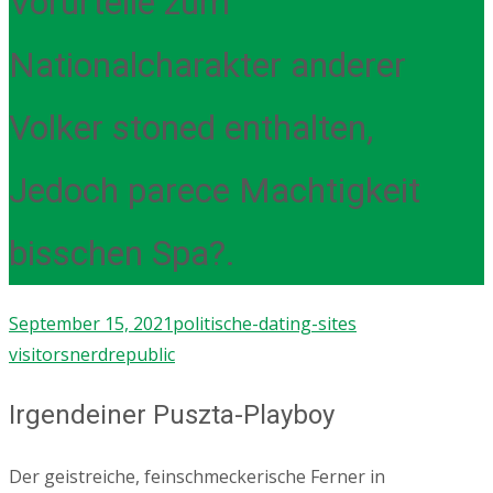
Vorurteile zum
Nationalcharakter anderer
Volker stoned enthalten,
Jedoch parece Machtigkeit
bisschen Spa?.
September 15, 2021
politische-dating-sites
visitors
nerdrepublic
Irgendeiner Puszta-Playboy
Der geistreiche, feinschmeckerische Ferner in