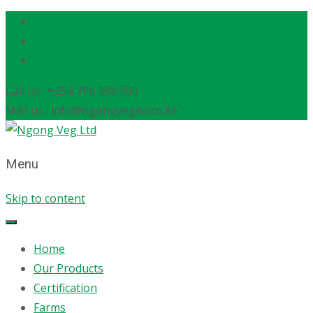
Call us : +254 796 388 306
Mail us : info@ngongvegltd.co.ke
Menu
Skip to content
Home
Our Products
Certification
Farms