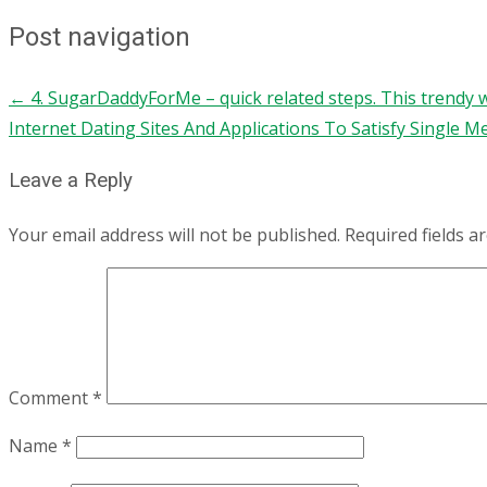
Post navigation
←
4. SugarDaddyForMe – quick related steps. This trendy we
Internet Dating Sites And Applications To Satisfy Single
Leave a Reply
Your email address will not be published.
Required fields 
Comment
*
Name
*