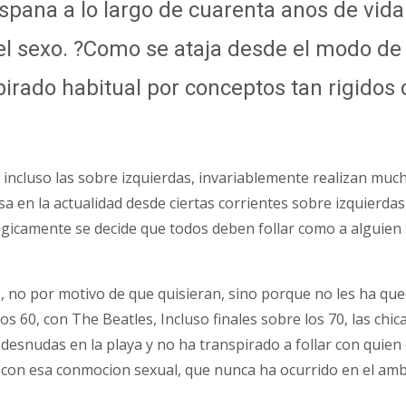
Espana a lo largo de cuarenta anos de vid
 el sexo. ?Como se ataja desde el modo d
pirado habitual por conceptos tan rigidos 
sas, incluso las sobre izquierdas, invariablemente realizan m
a en la actualidad desde ciertas corrientes sobre izquierda
camente se decide que todos deben follar como a alguien le
rse, no por motivo de que quisieran, sino porque no les ha q
os 60, con The Beatles, Incluso finales sobre los 70, las ch
 desnudas en la playa y no ha transpirado a follar con quien
 con esa conmocion sexual, que nunca ha ocurrido en el am