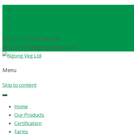
Call us : +254 796 388 306
Mail us : info@ngongvegltd.co.ke
Menu
Skip to content
Home
Our Products
Certification
Farms