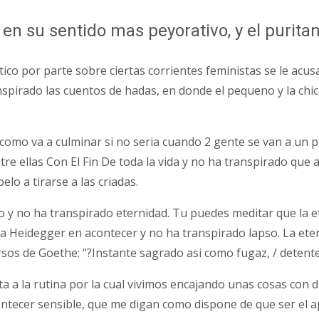
 en su sentido mas peyorativo, y el purit
o por parte sobre ciertas corrientes feministas se le acusa d
anspirado las cuentos de hadas, en donde el pequeno y la chi
como va a culminar si no seri­a cuando 2 gente se van a un 
re ellas Con El Fin De toda la vida y no ha transpirado que a
lo a tirarse a las criadas.
mpo y no ha transpirado eternidad. Tu puedes meditar que la
a Heidegger en acontecer y no ha transpirado lapso. La eter
os de Goethe: “?Instante sagrado asi­ como fugaz, / detente
ta a la rutina por la cual vivimos encajando unas cosas con d
tecer sensible, que me digan como dispone de que ser el ape