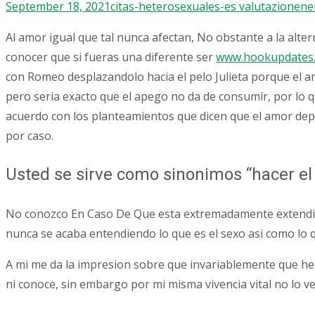
September 18, 2021
citas-heterosexuales-es valutazione
ne
Al amor igual que tal nunca afectan, No obstante a la alt
conocer que si fueras una diferente ser
www.hookupdates.n
con Romeo desplazandolo hacia el pelo Julieta porque el am
pero seri­a exacto que el apego no da de consumir, por l
acuerdo con los planteamientos que dicen que el amor depe
por caso.
Usted se sirve como sinonimos “hacer el
No conozco En Caso De Que esta extremadamente extendido
nunca se acaba entendiendo lo que es el sexo asi­ como lo 
A mi me da la impresion sobre que invariablemente que he
ni conoce, sin embargo por mi misma vivencia vital no lo v