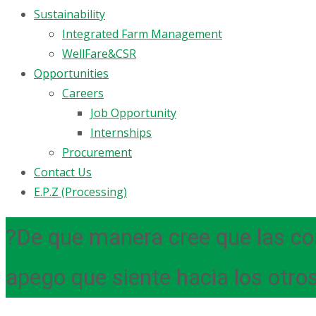
Sustainability
Integrated Farm Management
WellFare&CSR
Opportunities
Careers
Job Opportunity
Internships
Procurement
Contact Us
E.P.Z (Processing)
?De que manera cree que las con
apego que siente hacia los otro