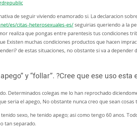
rdrepublic
ernativa de seguir viviendo enamorado si. La declaracion so
et/es/citas-heterosexuales-es/
seguirias queriendo a la pe
or realiza que pongas entre parentesis tus condiciones trib
o que Existen muchas condiciones productos que hacen impra
nderi? de estas situaciones, no obstante si va a depender 
 apego” y “follar”. ?Cree que ese uso es
. Determinados colegas me lo han reprochado diciendome qu
que seri­a el apego, No obstante nunca creo que sean cosas t
 tenido sexo, he tenido apego; asi­ como tengo 60 anos. T
eo tan separado.