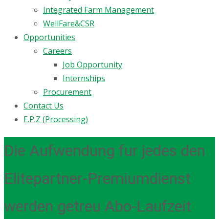
Integrated Farm Management
WellFare&CSR
Opportunities
Careers
Job Opportunity
Internships
Procurement
Contact Us
E.P.Z (Processing)
Die Aufwendung fur jedes den
Elitepartner-Premiumdienst
werden getreu Abo-Laufzeit