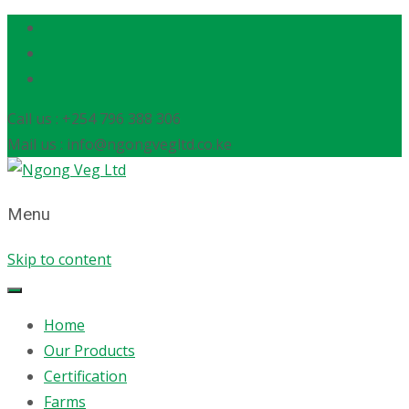
Call us : +254 796 388 306
Mail us : info@ngongvegltd.co.ke
Menu
Skip to content
Home
Our Products
Certification
Farms