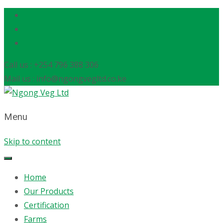
Call us : +254 796 388 306
Mail us : info@ngongvegltd.co.ke
Menu
Skip to content
Home
Our Products
Certification
Farms