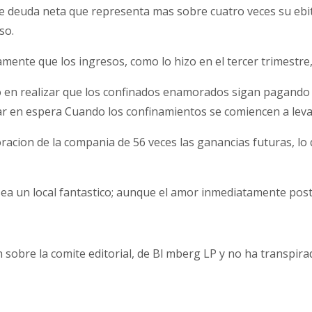
de deuda neta que representa mas sobre cuatro veces su ebit
so.
nte que los ingresos, como lo hizo en el tercer trimestre, d
o en realizar que los confinados enamorados sigan pagando 
tar en espera Cuando los confinamientos se comiencen a leva
racion de la compania de 56 veces las ganancias futuras, lo q
sea un local fantastico; aunque el amor inmediatamente pos
sobre la comite editorial, de Bl mberg LP y no ha transpirad