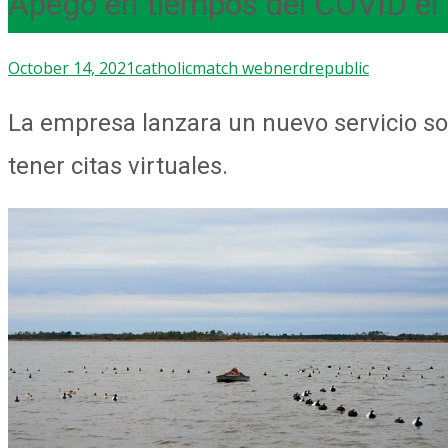
Apego en tiempos del COVID el ‘
October 14, 2021
catholicmatch web
nerdrepublic
La empresa lanzara un nuevo servicio so
tener citas virtuales.