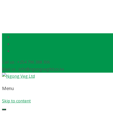
Call us : +254 796 388 306
Mail us : info@ngongvegltd.co.ke
Menu
Skip to content