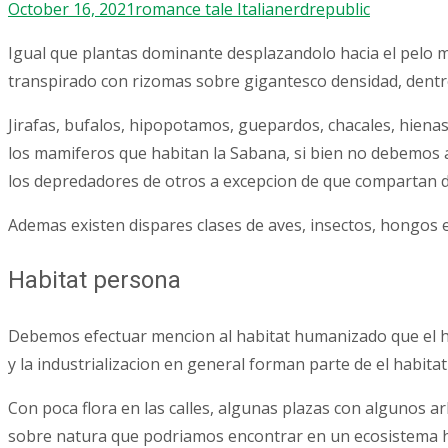
October 16, 2021
romance tale Italia
nerdrepublic
Igual que plantas dominante desplazandolo hacia el pelo 
transpirado con rizomas sobre gigantesco densidad, dentro
Jirafas, bufalos, hipopotamos, guepardos, chacales, hienas
los mamiferos que habitan la Sabana, si bien no debemos a
los depredadores de otros a excepcion de que compartan din
Ademas existen dispares clases de aves, insectos, hongos 
Habitat persona
Debemos efectuar mencion al habitat humanizado que el h
y la industrializacion en general forman parte de el habit
Con poca flora en las calles, algunas plazas con algunos 
sobre natura que podri­amos encontrar en un ecosistema