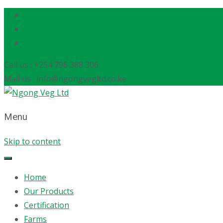
Call us : +254 796 388 306
Mail us : info@ngongvegltd.co.ke
Menu
Skip to content
Home
Our Products
Certification
Farms