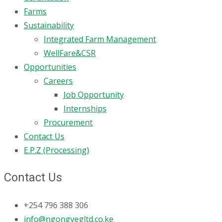
Farms
Sustainability
Integrated Farm Management
WellFare&CSR
Opportunities
Careers
Job Opportunity
Internships
Procurement
Contact Us
E.P.Z (Processing)
Contact Us
+254 796 388 306
info@ngongvegltd.co.ke