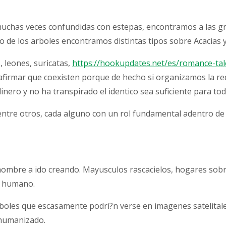
muchas veces confundidas con estepas, encontramos a las g
 de los arboles encontramos distintas tipos sobre Acacias y
, leones, suricatas,
https://hookupdates.net/es/romance-tal
firmar que coexisten porque de hecho si organizamos la red 
ero y no ha transpirado el identico sea suficiente para tod
entre otros, cada alguno con un rol fundamental adentro de
ombre a ido creando. Mayusculos rascacielos, hogares sobre
at humano.
arboles que escasamente podri?n verse en imagenes satelital
 humanizado.