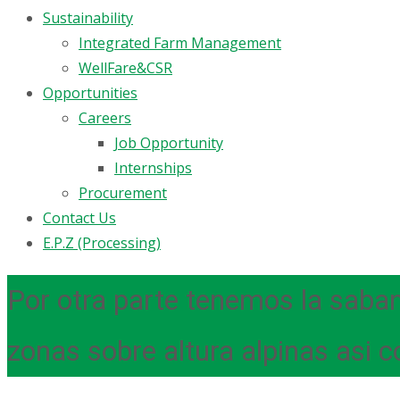
Sustainability
Integrated Farm Management
WellFare&CSR
Opportunities
Careers
Job Opportunity
Internships
Procurement
Contact Us
E.P.Z (Processing)
Por otra parte tenemos la saba
zonas sobre altura alpinas asi­