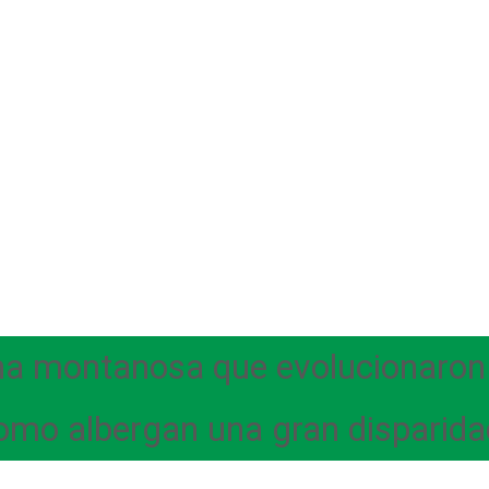
na montanosa que evolucionaron 
 como albergan una gran disparid