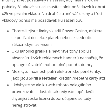
pobídky. V takové situaci musíte splnit požadavek k obrat
x25 ve prvním vkladu. Na druhé straně váš druhý a třetí
vkladový bonus má požadavek ku sázení x30.
Chcete-li zjistit limity vkladů Power Casino, můžete
se podívat do sekce plateb nebo se sjednotit
zákaznickým servisem.
Oku lahodící grafika a nevtíravé tóny spolu s
absencí rušivých reklamních bannerů naznačují, že
opdage uživatelé mohou plně ponořit do hry.
Mezi tyto možnosti patří elektronické peněženky,
jako jsou Skrill a Neteller, kreditní/debetní karty atd.
I kdybyste se ale ku web tohoto nelegálního
provozovatele dostali, tak tedy vám opět kvůli
chybějící české licenci doporučujeme se tady
neregistrovat.