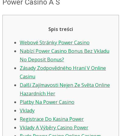
Power Casino A S
Spis treści
Webové Stránky Power Casino
Nabízí Power Casino Bonus Bez Vkladu
No Deposit Bonus?
Zásady Zodpovědného Hraní V Online
Casinu
Další Zajímavosti Nejen Ze Světa Online
Hazardních Her
Platby Na Power Casino
Vklady
Registrace Do Kasina Power
Vklady A Výběry Casino Power