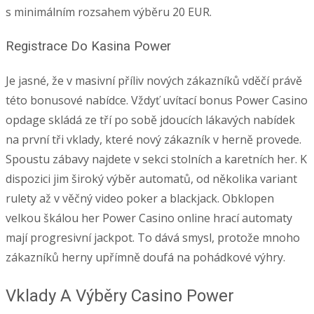
s minimálním rozsahem výběru 20 EUR.
Registrace Do Kasina Power
Je jasné, že v masivní příliv nových zákazníků vděčí právě
této bonusové nabídce. Vždyť uvítací bonus Power Casino
opdage skládá ze tří po sobě jdoucích lákavých nabídek
na první tři vklady, které nový zákazník v herně provede.
Spoustu zábavy najdete v sekci stolních a karetních her. K
dispozici jim široký výběr automatů, od několika variant
rulety až v věčný video poker a blackjack. Obklopen
velkou škálou her Power Casino online hrací automaty
mají progresivní jackpot. To dává smysl, protože mnoho
zákazníků herny upřímně doufá na pohádkové výhry.
Vklady A Výběry Casino Power