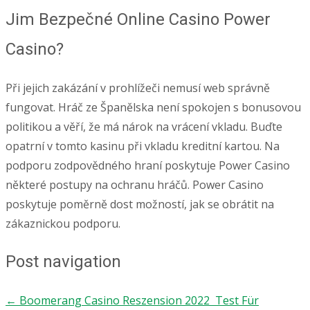
Jim Bezpečné Online Casino Power
Casino?
Při jejich zakázání v prohlížeči nemusí web správně
fungovat. Hráč ze Španělska není spokojen s bonusovou
politikou a věří, že má nárok na vrácení vkladu. Buďte
opatrní v tomto kasinu při vkladu kreditní kartou. Na
podporu zodpovědného hraní poskytuje Power Casino
některé postupy na ochranu hráčů. Power Casino
poskytuje poměrně dost možností, jak se obrátit na
zákaznickou podporu.
Post navigation
←
Boomerang Casino Reszension 2022 ️ Test Für