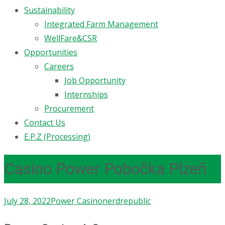
Sustainability
Integrated Farm Management
WellFare&CSR
Opportunities
Careers
Job Opportunity
Internships
Procurement
Contact Us
E.P.Z (Processing)
Casino Power Pobočka Plzeň
July 28, 2022
Power Casino
nerdrepublic