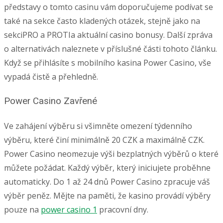
představy o tomto casinu vám doporučujeme podívat se
také na sekce často kladených otázek, stejně jako na
sekciPRO a PROTIa aktuální casino bonusy. Další zpráva
o alternativách naleznete v příslušné části tohoto článku.
Když se přihlásíte s mobilního kasina Power Casino, vše
vypadá čistě a přehledně.
Power Casino Zavřené
Ve zahájení výběru si všimněte omezení týdenního
výběru, které činí minimálně 20 CZK a maximálně CZK.
Power Casino neomezuje výši bezplatných výběrů o které
můžete požádat. Každý výběr, který iniciujete proběhne
automaticky. Do 1 až 24 dnů Power Casino zpracuje váš
výběr peněz. Mějte na paměti, že kasino provádí výběry
pouze na
power casino 1
pracovní dny.