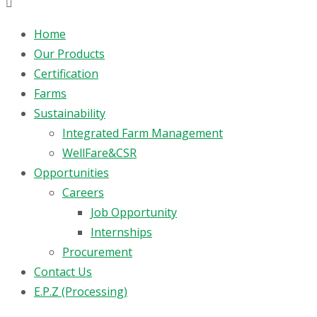
Home
Our Products
Certification
Farms
Sustainability
Integrated Farm Management
WellFare&CSR
Opportunities
Careers
Job Opportunity
Internships
Procurement
Contact Us
E.P.Z (Processing)