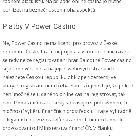
žádném blacklistu. Na případě online casina je nutné
pohlížet na bezpečnost zmnoha aspektů.
Platby V Power Casino
Ne, Power Casino nemá licenci pro provoz v České
republice. České hráče nepřijímá a v tomto online casinu
se tedy nelze registrovat ani hrát. Samotné Power casino
si je toho vědomo a na jejich webových stránkách
naleznete Českou republiku obklopen zeměmi, ve
kterých registrace není třeba. Samozřejmostí je, že pokud
není možné se u daného online casina registrovat, tak
není třeba zmiňovat otázky související s přihlášením, či
možností výběru finančních prostředků. Hrajte vyhradně
u legálních provozovatelů hazardních her do licencí k
provozování od Ministerstva financí ČR. V článku