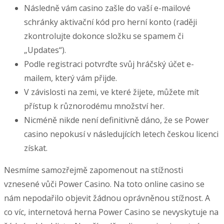
Následně vám casino zašle do vaší e-mailové
schránky aktivační kód pro herní konto (raději
zkontrolujte dokonce složku se spamem či
„Updates“).
Podle registraci potvrďte svůj hráčský účet e-
mailem, který vám přijde.
V závislosti na zemi, ve které žijete, můžete mít
přístup k různorodému množství her.
Nicméně nikde není definitivně dáno, že se Power
casino nepokusí v následujících letech českou licenci
získat.
Nesmíme samozřejmě zapomenout na stížnosti
vznesené vůči Power Casino. Na toto online casino se
nám nepodařilo objevit žádnou oprávněnou stížnost. A
co víc, internetová herna Power Casino se nevyskytuje na