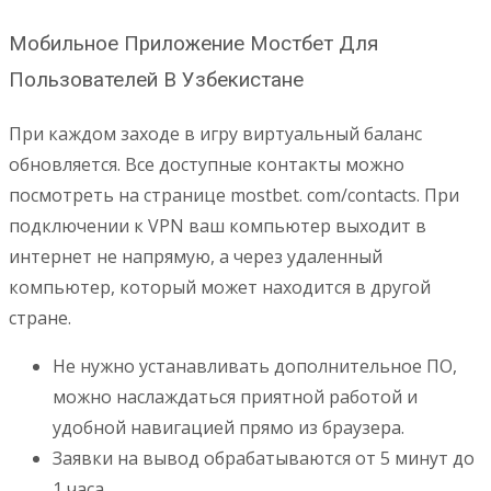
Мобильное Приложение Мостбет Для
Пользователей В Узбекистане
При каждом заходе в игру виртуальный баланс
обновляется. Все доступные контакты можно
посмотреть на странице mostbet. com/contacts. При
подключении к VPN ваш компьютер выходит в
интернет не напрямую, а через удаленный
компьютер, который может находится в другой
стране.
Не нужно устанавливать дополнительное ПО,
можно наслаждаться приятной работой и
удобной навигацией прямо из браузера.
Заявки на вывод обрабатываются от 5 минут до
1 часа.