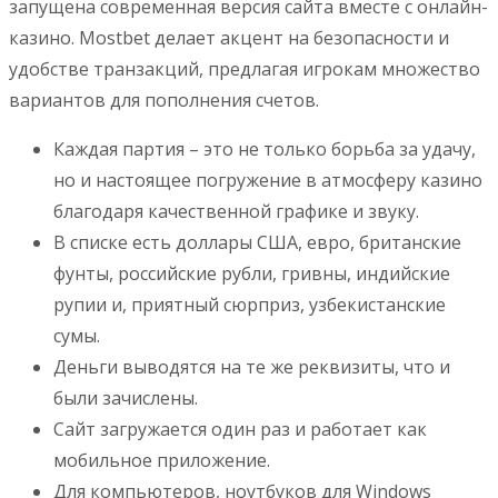
запущена современная версия сайта вместе с онлайн-
казино. Mostbet делает акцент на безопасности и
удобстве транзакций, предлагая игрокам множество
вариантов для пополнения счетов.
Каждая партия – это не только борьба за удачу,
но и настоящее погружение в атмосферу казино
благодаря качественной графике и звуку.
В списке есть доллары США, евро, британские
фунты, российские рубли, гривны, индийские
рупии и, приятный сюрприз, узбекистанские
сумы.
Деньги выводятся на те же реквизиты, что и
были зачислены.
Сайт загружается один раз и работает как
мобильное приложение.
Для компьютеров, ноутбуков для Windows