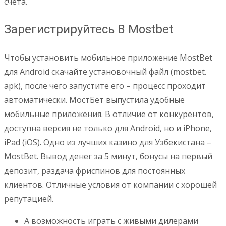
счета.
Зарегистрируйтесь В Mostbet
Чтобы установить мобильное приложение MostBet
для Android скачайте установочный файл (mostbet.
apk), после чего запустите его – процесс проходит
автоматически. МостБет выпустила удобные
мобильные приложения. В отличие от конкурентов,
доступна версия не только для Android, но и iPhone,
iPad (iOS). Одно из лучших казино для Узбекистана –
MostBet. Вывод денег за 5 минут, бонусы на первый
депозит, раздача фриспинов для постоянных
клиентов. Отличные условия от компании с хорошей
репутацией.
А возможность играть с живыми дилерами