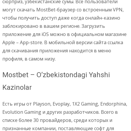
сюрприз, узбекистанские сумы. Все пользователи
могут скачать MostBet-браузер со встроенным VPN,
чтобы получить доступ даже когда онлайн-казино
заблокировано в вашем регионе. Загрузить
приложение для iOS можно в официальном магазине
Apple – App-store. В мобильной версии сайта ссылка
для скачивания приложения находится в меню
профиля, в самом низу.
Mostbet – O’zbekistondagi Yahshi
Kazinolar
Есть игры от Playson, Evoplay, 1X2 Gaming, Endorphina,
Evolution Gaming и других разработчиков. Всего в
списке более 30 провайдеров, среди которых и
признанные компании, поставляющие софт для