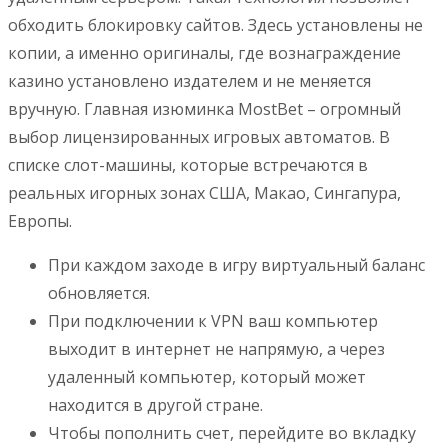
обходить блокировку сайтов. Здесь установлены не
копии, а именно оригиналы, где вознаграждение
казино установлено издателем и не меняется
вручную. Главная изюминка MostBet – огромный
выбор лицензированных игровых автоматов. В
списке слот-машины, которые встречаются в
реальных игорных зонах США, Макао, Сингапура,
Европы.
При каждом заходе в игру виртуальный баланс
обновляется.
При подключении к VPN ваш компьютер
выходит в интернет не напрямую, а через
удаленный компьютер, который может
находится в другой стране.
Чтобы пополнить счет, перейдите во вкладку