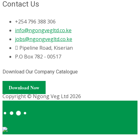
Contact Us
+254 796 388 306
info@ngongvegltd.co.ke
jobs@ngongvegltd.co.ke
Pipeline Road, Kiserian
P.O Box 782 - 00517
Download Our Company Catalogue
Download Now
Copyright © Ngong Veg Ltd 2026