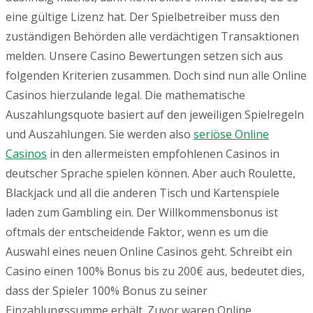
eine gültige Lizenz hat. Der Spielbetreiber muss den
zuständigen Behörden alle verdächtigen Transaktionen
melden. Unsere Casino Bewertungen setzen sich aus
folgenden Kriterien zusammen. Doch sind nun alle Online
Casinos hierzulande legal. Die mathematische
Auszahlungsquote basiert auf den jeweiligen Spielregeln
und Auszahlungen. Sie werden also
seriöse Online
Casinos
in den allermeisten empfohlenen Casinos in
deutscher Sprache spielen können. Aber auch Roulette,
Blackjack und all die anderen Tisch und Kartenspiele
laden zum Gambling ein. Der Willkommensbonus ist
oftmals der entscheidende Faktor, wenn es um die
Auswahl eines neuen Online Casinos geht. Schreibt ein
Casino einen 100% Bonus bis zu 200€ aus, bedeutet dies,
dass der Spieler 100% Bonus zu seiner
Einzahlungssumme erhält. Zuvor waren Online