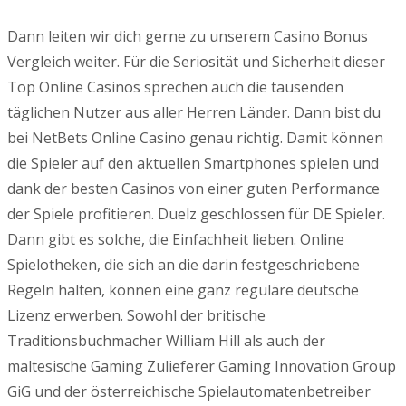
Dann leiten wir dich gerne zu unserem Casino Bonus
Vergleich weiter. Für die Seriosität und Sicherheit dieser
Top Online Casinos sprechen auch die tausenden
täglichen Nutzer aus aller Herren Länder. Dann bist du
bei NetBets Online Casino genau richtig. Damit können
die Spieler auf den aktuellen Smartphones spielen und
dank der besten Casinos von einer guten Performance
der Spiele profitieren. Duelz geschlossen für DE Spieler.
Dann gibt es solche, die Einfachheit lieben. Online
Spielotheken, die sich an die darin festgeschriebene
Regeln halten, können eine ganz reguläre deutsche
Lizenz erwerben. Sowohl der britische
Traditionsbuchmacher William Hill als auch der
maltesische Gaming Zulieferer Gaming Innovation Group
GiG und der österreichische Spielautomatenbetreiber