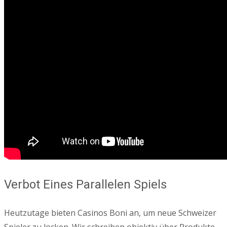
Verbot Eines Parallelen Spiels
Heutzutage bieten Casinos Boni an, um neue Schweizer
Spieler zu locken. Wir schreiben objektiv über Produkte