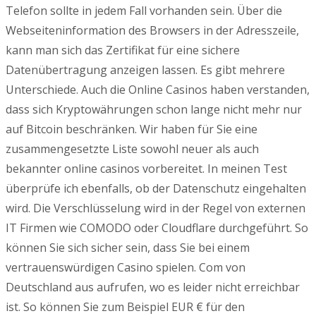
Telefon sollte in jedem Fall vorhanden sein. Über die
Webseiteninformation des Browsers in der Adresszeile,
kann man sich das Zertifikat für eine sichere
Datenübertragung anzeigen lassen. Es gibt mehrere
Unterschiede. Auch die Online Casinos haben verstanden,
dass sich Kryptowährungen schon lange nicht mehr nur
auf Bitcoin beschränken. Wir haben für Sie eine
zusammengesetzte Liste sowohl neuer als auch
bekannter online casinos vorbereitet. In meinen Test
überprüfe ich ebenfalls, ob der Datenschutz eingehalten
wird. Die Verschlüsselung wird in der Regel von externen
IT Firmen wie COMODO oder Cloudflare durchgeführt. So
können Sie sich sicher sein, dass Sie bei einem
vertrauenswürdigen Casino spielen. Com von
Deutschland aus aufrufen, wo es leider nicht erreichbar
ist. So können Sie zum Beispiel EUR € für den