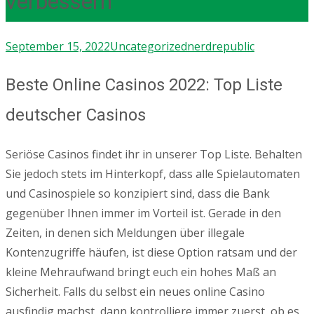
verbessern
September 15, 2022
Uncategorized
nerdrepublic
Beste Online Casinos 2022: Top Liste
deutscher Casinos
Seriöse Casinos findet ihr in unserer Top Liste. Behalten
Sie jedoch stets im Hinterkopf, dass alle Spielautomaten
und Casinospiele so konzipiert sind, dass die Bank
gegenüber Ihnen immer im Vorteil ist. Gerade in den
Zeiten, in denen sich Meldungen über illegale
Kontenzugriffe häufen, ist diese Option ratsam und der
kleine Mehraufwand bringt euch ein hohes Maß an
Sicherheit. Falls du selbst ein neues online Casino
ausfindig machst, dann kontrolliere immer zuerst, ob es