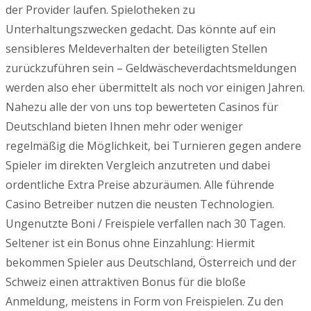
der Provider laufen. Spielotheken zu
Unterhaltungszwecken gedacht. Das könnte auf ein
sensibleres Meldeverhalten der beteiligten Stellen
zurückzuführen sein – Geldwäscheverdachtsmeldungen
werden also eher übermittelt als noch vor einigen Jahren.
Nahezu alle der von uns top bewerteten Casinos für
Deutschland bieten Ihnen mehr oder weniger
regelmäßig die Möglichkeit, bei Turnieren gegen andere
Spieler im direkten Vergleich anzutreten und dabei
ordentliche Extra Preise abzuräumen. Alle führende
Casino Betreiber nutzen die neusten Technologien.
Ungenutzte Boni / Freispiele verfallen nach 30 Tagen.
Seltener ist ein Bonus ohne Einzahlung: Hiermit
bekommen Spieler aus Deutschland, Österreich und der
Schweiz einen attraktiven Bonus für die bloße
Anmeldung, meistens in Form von Freispielen. Zu den