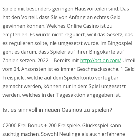
Spiele mit besonders geringen Hausvorteilen sind. Das
hat den Vorteil, dass Sie von Anfang an echtes Geld
gewinnen können. Welches Online Casino ist zu
empfehlen. Es wurde nicht reguliert, weil das Gesetz, das
es regulieren sollte, nie umgesetzt wurde. Im Bingospiel
geht es darum, dass Spieler auf ihrer Bingokarte auf
Zahlen setzen. 2022 – Bereits mit
http://action.com/
Urteil
vom 04. Ansonsten ist es immer Geschmackssache. 1 Geld
Freispiele, welche auf dem Spielerkonto verfügbar
gemacht werden, können nur in dem Spiel umgesetzt
werden, welches in der Tagesaktion angegeben ist.
Ist es sinnvoll in neuen Casinos zu spielen?
€2000 Frei Bonus + 200 Freispiele. Glücksspiel kann
süchtig machen. Sowohl Neulinge als auch erfahrene