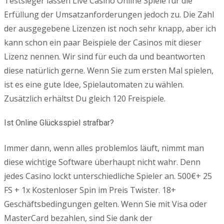
Testsieger lassen Live Casino Online Spiele für die
Erfüllung der Umsatzanforderungen jedoch zu. Die Zahl
der ausgegebene Lizenzen ist noch sehr knapp, aber ich
kann schon ein paar Beispiele der Casinos mit dieser
Lizenz nennen. Wir sind für euch da und beantworten
diese natürlich gerne. Wenn Sie zum ersten Mal spielen,
ist es eine gute Idee, Spielautomaten zu wählen.
Zusätzlich erhältst Du gleich 120 Freispiele.
Ist Online Glücksspiel strafbar?
Immer dann, wenn alles problemlos läuft, nimmt man
diese wichtige Software überhaupt nicht wahr. Denn
jedes Casino lockt unterschiedliche Spieler an. 500€+ 25
FS + 1x Kostenloser Spin im Preis Twister. 18+
Geschäftsbedingungen gelten. Wenn Sie mit Visa oder
MasterCard bezahlen, sind Sie dank der