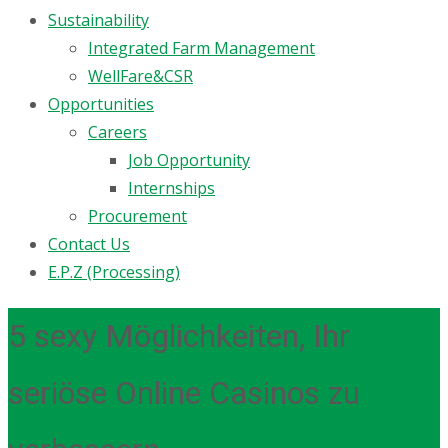
Sustainability
Integrated Farm Management
WellFare&CSR
Opportunities
Careers
Job Opportunity
Internships
Procurement
Contact Us
E.P.Z (Processing)
5 sexy Möglichkeiten, Ihr
seriöse Online Casinos zu