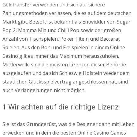
Geldtransfer verwenden und sich auf sichere
Zahlungsmethoden verlassen, die es auf dem deutschen
Markt gibt. Betsoft ist bekannt als Entwickler von Sugar
Pop 2, Mamma Mia und Chilli Pop sowie der großen
Anzahl von Tischspielen, Poker Titeln und Baccarat
Spielen. Aus den Boni und Freispielen in einem Online
Casino gilt es immer das Maximum herauszuholen.
Mittlerweile sind die meisten Lizenzen dieser Behörde
ausgelaufen und da sich Schleswig Holstein wieder dem
staatlichen Glücksspielvertrag angeschlossen hat, sind
auch Verlängerungen nicht möglich.
1 Wir achten auf die richtige Lizenz
Sie ist das Grundgerüst, was die Designer dann mit Leben
erwecken und in dem die besten Online Casino Games