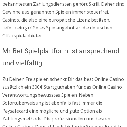
bekanntesten Zahlungsdiensten gehört Skrill. Daher sind
Gewinne aus genannten Spielen immer steuerfrei.
Casinos, die also eine europäische Lizenz besitzen,
liefern ein größeres Spielangebot als die deutschen
Glückspielanbieter.
Mr Bet Spielplattform ist ansprechend
und vielfältig
Zu Deinen Freispielen schenkt Dir das best Online Casino
zusätzlich ein 300€ Startguthaben für das Online Casino.
Verantwortungsbewusstes Spielen. Neben
Sofortüberweisung ist ebenfalls fast immer die
Paysafecard eine mögliche und gute Option als
Zahlungsmethode. Die professionellen und besten
Online Casinos Deutschlands bieten im Support Bereich