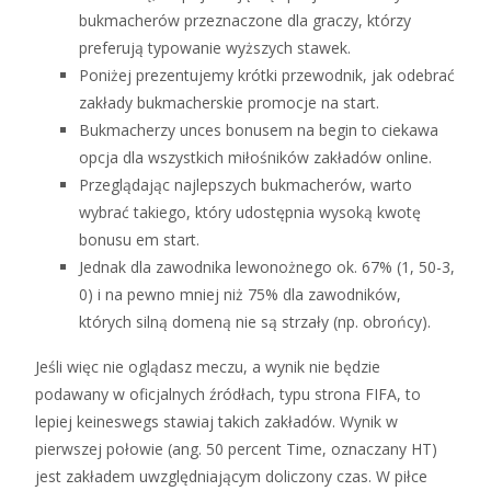
bukmacherów przeznaczone dla graczy, którzy
preferują typowanie wyższych stawek.
Poniżej prezentujemy krótki przewodnik, jak odebrać
zakłady bukmacherskie promocje na start.
Bukmacherzy unces bonusem na begin to ciekawa
opcja dla wszystkich miłośników zakładów online.
Przeglądając najlepszych bukmacherów, warto
wybrać takiego, który udostępnia wysoką kwotę
bonusu em start.
Jednak dla zawodnika lewonożnego ok. 67% (1, 50-3,
0) i na pewno mniej niż 75% dla zawodników,
których silną domeną nie są strzały (np. obrońcy).
Jeśli więc nie oglądasz meczu, a wynik nie będzie
podawany w oficjalnych źródłach, typu strona FIFA, to
lepiej keineswegs stawiaj takich zakładów. Wynik w
pierwszej połowie (ang. 50 percent Time, oznaczany HT)
jest zakładem uwzględniającym doliczony czas. W piłce