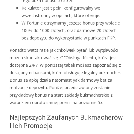
tego buka bonusu to 50 zł.
Kalkulator jest t pełni konfigurowalny we
wszechstronny w opcjach, które oferuje.
W Fortunie otrzymamy jeszcze bonus przy wpłacie
100% do 1000 złotych, oraz darmowe 20 złotych
bez depozytu do wykorzystania w punktach FKP.
Ponadto watts razie jakichkolwiek pytań lub wątpliwości
można skontaktować się z” “Obsługą Klienta, która jest
dostępna 24/7. W poniższej tabeli możesz zapoznać się z
dostępnymi bankami, które obsługuje legalny bukmacher.
Bonus za apkę działa natomiast yak darmowy bet za
realizację depozytu. Poniżej przedstawiony zostanie
przykładowy bonus na start zakłady bukmacherskie z
warunkiem obrotu samej premii na poziomie 5x.
Najlepszych Zaufanych Bukmacherów
I Ich Promocje