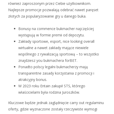
również zaproszonym przez Ciebie użytkownikom.
Najlepsze promocje pozwalają odebrać nawet paręset
złotych za popularyzowanie gry u danego buka.
Bonusy na commence bukmacher najczęściej
występują w formie premii od depozytu.
Zakłady sportowe, esport, nice looking overall
wirtualne a nawet zakłady mające niewiele
wspólnego z rywalizacją sportową – to wszystko
znajdziesz you bukmachera forBET.
Ponadto polscy legalni bukmacherzy mają
transparentne zasady korzystania z promocji i
atrakcyjny bonus.
W 2023 roku Entain zakupił STS, którego
właścicielami była rodzina Juroszków.
Kluczowe będzie jednak zaglądnięcie carry out regulaminu
oferty, gdzie wyznaczone zostały rzeczywiste wymogi