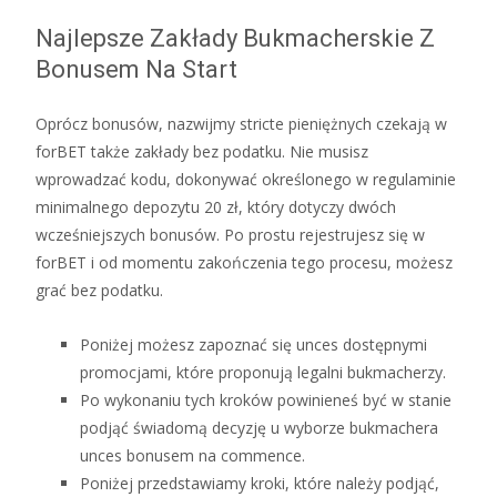
Najlepsze Zakłady Bukmacherskie Z
Bonusem Na Start
Oprócz bonusów, nazwijmy stricte pieniężnych czekają w
forBET także zakłady bez podatku. Nie musisz
wprowadzać kodu, dokonywać określonego w regulaminie
minimalnego depozytu 20 zł, który dotyczy dwóch
wcześniejszych bonusów. Po prostu rejestrujesz się w
forBET i od momentu zakończenia tego procesu, możesz
grać bez podatku.
Poniżej możesz zapoznać się unces dostępnymi
promocjami, które proponują legalni bukmacherzy.
Po wykonaniu tych kroków powinieneś być w stanie
podjąć świadomą decyzję u wyborze bukmachera
unces bonusem na commence.
Poniżej przedstawiamy kroki, które należy podjąć,