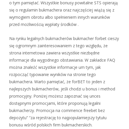
o tym pamiętać. Wszystkie bonusy powitalne STS opierają
się o regulamin bukmachera oraz najczęściej wiążą się z
wymogiem obrotu albo spełnieniem innych warunków
przed możliwością wypłaty środków .
Na rynku legalnych bukmacherów bukmacher forbet cieszy
się ogromnym zainteresowaniem z tego względu, że
strona internetowa zawiera wszystkie niezbędne
informacje dla wygodnego obstawiania. W zakładce FAQ
można znaleźć wszystkie informacje um tym, jak
rozpocząć typowanie wyników na stronie tego
bukmachera. Warto pamiętać, że forBET to jeden z
najlepszych bukmacherów, jeśli chodzi u bonus i method
promocyjny. Poniżej możesz zapoznać się unces
dostępnymi promocjami, które proponują legalni
bukmacherzy. Promocja na commence freebet bez
depozytu” “za rejestrację to najpopularniejszy tytułu
bonusu wśród polskich firm bukmacherskich.