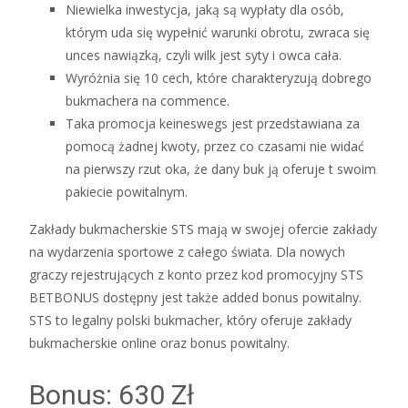
Niewielka inwestycja, jaką są wypłaty dla osób,
którym uda się wypełnić warunki obrotu, zwraca się
unces nawiązką, czyli wilk jest syty i owca cała.
Wyróżnia się 10 cech, które charakteryzują dobrego
bukmachera na commence.
Taka promocja keineswegs jest przedstawiana za
pomocą żadnej kwoty, przez co czasami nie widać
na pierwszy rzut oka, że dany buk ją oferuje t swoim
pakiecie powitalnym.
Zakłady bukmacherskie STS mają w swojej ofercie zakłady
na wydarzenia sportowe z całego świata. Dla nowych
graczy rejestrujących z konto przez kod promocyjny STS
BETBONUS dostępny jest także added bonus powitalny.
STS to legalny polski bukmacher, który oferuje zakłady
bukmacherskie online oraz bonus powitalny.
Bonus: 630 Zł