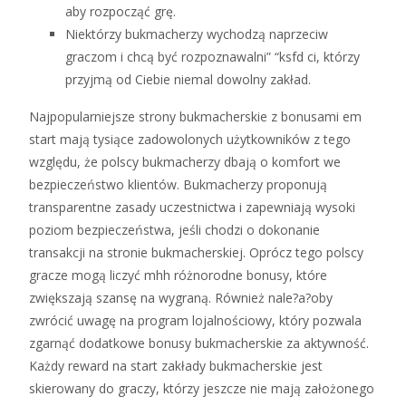
aby rozpocząć grę.
Niektórzy bukmacherzy wychodzą naprzeciw
graczom i chcą być rozpoznawalni” “ksfd ci, którzy
przyjmą od Ciebie niemal dowolny zakład.
Najpopularniejsze strony bukmacherskie z bonusami em
start mają tysiące zadowolonych użytkowników z tego
względu, że polscy bukmacherzy dbają o komfort we
bezpieczeństwo klientów. Bukmacherzy proponują
transparentne zasady uczestnictwa i zapewniają wysoki
poziom bezpieczeństwa, jeśli chodzi o dokonanie
transakcji na stronie bukmacherskiej. Oprócz tego polscy
gracze mogą liczyć mhh różnorodne bonusy, które
zwiększają szansę na wygraną. Również nale?a?oby
zwrócić uwagę na program lojalnościowy, który pozwala
zgarnąć dodatkowe bonusy bukmacherskie za aktywność.
Każdy reward na start zakłady bukmacherskie jest
skierowany do graczy, którzy jeszcze nie mają założonego