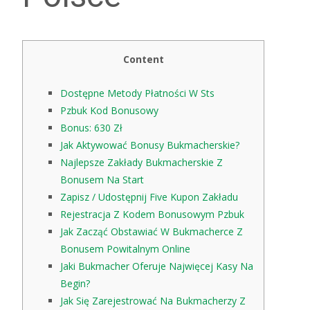
Content
Dostępne Metody Płatności W Sts
Pzbuk Kod Bonusowy
Bonus: 630 Zł
Jak Aktywować Bonusy Bukmacherskie?
Najlepsze Zakłady Bukmacherskie Z
Bonusem Na Start
Zapisz / Udostępnij Five Kupon Zakładu
Rejestracja Z Kodem Bonusowym Pzbuk
Jak Zacząć Obstawiać W Bukmacherce Z
Bonusem Powitalnym Online
Jaki Bukmacher Oferuje Najwięcej Kasy Na
Begin?
Jak Się Zarejestrować Na Bukmacherzy Z