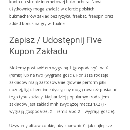
konta na stronie internetowej bukmachera. Nowi
użytkownicy mogą znaleźć w ofercie polskich
bukmacherów zakład bez ryzyka, freebet, freespin oraz
added bonus na gry wirtualne.
Zapisz / Udostępnij Five
Kupon Zakładu
Możemy postawić em wygraną 1 (gospodarzy), na X
(remis) lub na two (wygrana gości). Poniższe rodzaje
zakładów mają zastosowanie głównie perform piłki
nożnej, light beer inne dyscypliny mogą również posiadać
tego typu zakłady. Najbardziej popularnym rodzajem
zakładów jest zakład mhh zwycięzcę meczu 1X2 (1-
wygrają gospodarze, X – remis albo 2 – wygrają goście).
Używamy plików cookie, aby zapewnić Ci jak najlepsze