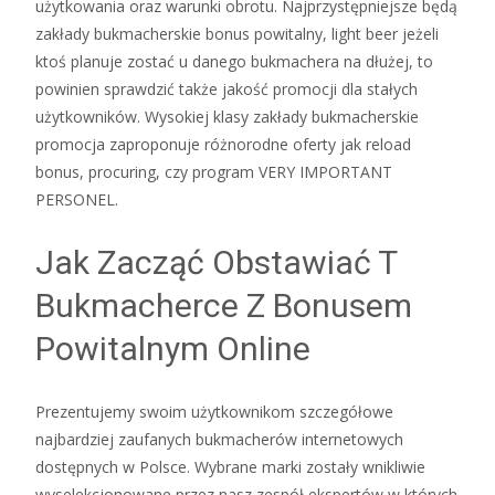
użytkowania oraz warunki obrotu. Najprzystępniejsze będą
zakłady bukmacherskie bonus powitalny, light beer jeżeli
ktoś planuje zostać u danego bukmachera na dłużej, to
powinien sprawdzić także jakość promocji dla stałych
użytkowników. Wysokiej klasy zakłady bukmacherskie
promocja zaproponuje różnorodne oferty jak reload
bonus, procuring, czy program VERY IMPORTANT
PERSONEL.
Jak Zacząć Obstawiać T
Bukmacherce Z Bonusem
Powitalnym Online
Prezentujemy swoim użytkownikom szczegółowe
najbardziej zaufanych bukmacherów internetowych
dostępnych w Polsce. Wybrane marki zostały wnikliwie
wyselekcjonowane przez nasz zespół ekspertów w których