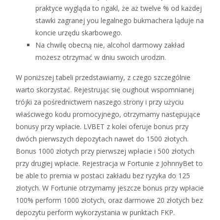
praktyce wygląda to ngakl, że aż twelve % od każdej
stawki zagranej you legalnego bukmachera ląduje na
koncie urzędu skarbowego.
Na chwilę obecną nie, alcohol darmowy zakład
możesz otrzymać w dniu swoich urodzin.
W poniższej tabeli przedstawiamy, z czego szczególnie
warto skorzystać. Rejestrując się oughout wspomnianej
trójki za pośrednictwem naszego strony i przy użyciu
właściwego kodu promocyjnego, otrzymamy następujące
bonusy przy wpłacie. LVBET z kolei oferuje bonus przy
dwóch pierwszych depozytach nawet do 1500 złotych.
Bonus 1000 złotych przy pierwszej wpłacie i 500 złotych
przy drugiej wpłacie. Rejestracja w Fortunie z JohnnyBet to
be able to premia w postaci zakładu bez ryzyka do 125
złotych. W Fortunie otrzymamy jeszcze bonus przy wpłacie
100% perform 1000 złotych, oraz darmowe 20 złotych bez
depozytu perform wykorzystania w punktach FKP.