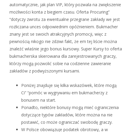
automatycznie, jak plan VIP, który pozwala na zwiększenie
możliwości konta z biegiem czasu. Oferta Procuring”
“dotyczy zwrotu za ewentualne przegrane zakłady we jest
rozliczana unces odpowiednim opóźnieniem. Bukmacher
znany jest se swoich atrakcyjnych promocji, więc z
pewnością nikogo nie zdziwi fakt, że em tej liście można
znaleźć właśnie jego bonus kursowy. Super Kursy to oferta
bukmacherska skierowana dla zarejestrowanych graczy,
którzy mogą pozwolić sobie na codzienne zawieranie
zakładów z podwyższonymi kursami.
Poniżej znajduje się kilka wskazówek, które mogą
Ci” “pomóc w wygrywaniu em bukmacherzy z
bonusem na start.
Ponadto, niektóre bonusy mogą mieć ograniczenia
dotyczące typów zakładów, które można na nie
postawić, co może ograniczać swobodę graczy.
W Polsce obowiązuje podatek obrotowy, a w