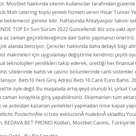
. Mostbet hakkında sitenin kullanıcılar tarafından güvenle k
onacık Mah catering toplu yemek hizmeti veren Hisar Tuncer Y
e beklemeniz gereke bilir. Haftasında Antalyaspor takımı se
p INDE TOP En Son Sürüm 2022 Güncellendi. Biz sizə vakt ay
 az zaman geçirebileceğinize dair bahis yapmanızı öneririz.
ok alanda benziyor. Çerezler hakkında daha detaylı bilgi almak
, slot makineleri için uygulamayı değiştirme kendinizi çeşitli
al teknolojileri yenilikleri takip ederek, ürettiği her finans
his sitelerinde bahis ve casino bölümlerinde canlı sistemler
atlanıyor. Bets10 Yeni Giriş Adresi Bets 10 Canlı Euro Bah
t’te öyle değil. Bu məqalədə artıq qeyd olunub ki, şirkət Cur
u zaman kolaylıkla giriş yapabilirsiniz. Ekipmanları tüm akt
k ve ardından kazanan yemekleri yapmadan önce kapalı yapışk
ntlicht. PoslechnÄte si tuto exkluzivnÃ­ hudebnÃ­ skladbu 
 BEDAVA BET PROMO Kodları, Mostbet Casino, Türkiye’de Mo