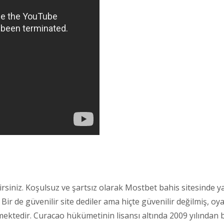
ilirsiniz. Koşulsuz ve şartsız olarak Mostbet bahis sitesinde 
. Bir de güvenilir site dediler ama hiçte güvenilir değilmiş, 
ektedir. Curacao hükümetinin lisansı altında 2009 yılından be