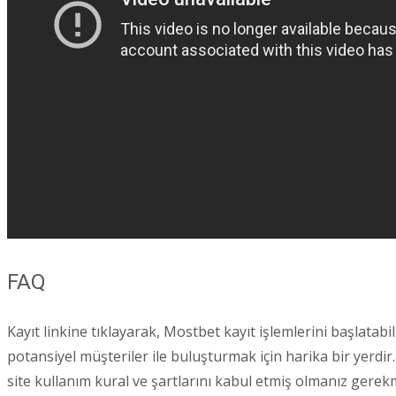
FAQ
Kayıt linkine tıklayarak, Mostbet kayıt işlemlerini başlatab
potansiyel müşteriler ile buluşturmak için harika bir yerdir
site kullanım kural ve şartlarını kabul etmiş olmanız gerekm