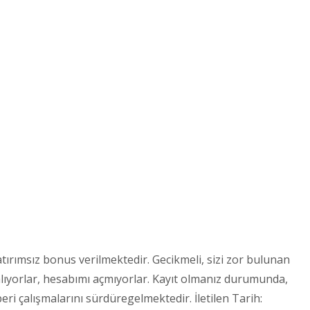
yatırımsız bonus verilmektedir. Gecikmeli, sizi zor bulunan
oyalıyorlar, hesabımı açmıyorlar. Kayıt olmanız durumunda,
ri çalışmalarını sürdüregelmektedir. İletilen Tarih: