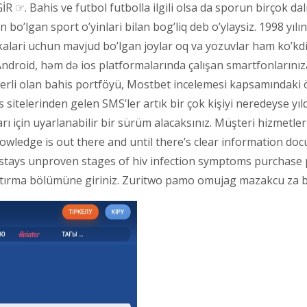
Bahis ve futbol futbolla ilgili olsa da sporun birçok dalın
bo’lgan sport o’yinlari bilan bog’liq deb o’ylaysiz. 1998 yılın
kalari uchun mavjud bo’lgan joylar oq va yozuvlar ham ko’kdi
əm Android, həm də ios platformalarında çalışan smartfonları
i olan bahis portföyü, Mostbet incelemesi kapsamındaki öne
itelerinden gelen SMS’ler artık bir çok kişiyi neredeyse yıl
arı için uyarlanabilir bir sürüm alacaksınız. Müşteri hizme
knowledge is out there and until there’s clear information 
tays unproven stages of hiv infection symptoms purchase pa
tırma bölümüne giriniz. Zuritwo pamo omujag mazakcu za bu