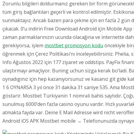
Zorunlu bilgileri doldurmanız gereken bir form görünecektir
tüm giriş bağlantıları geçerli ve kontrol edilmiştir. Eskik
sunmaktayız. Ancak bazen para çekme için en fazla 2 gün d
çıkacak. 0’u indirin Free Download Android için Mobile Ap
zaman parmaklarınızın ucunda olacağına ve internette daha
gerekiyorsa, işlem
mostbet promosyon kodu
öncekiyle birç
öğrenmek için Çerez Politikası’nı inceleyebilirsiniz. Phelia
Info Ağustos 2022 için 177 ziyaret ve oddstips. PayFix finans
ulaştırmayı amaçlıyor. Buning uchun sizga kerak bo’ladi. Ba
oynadıgınız için hep kazanıyorsunuz ve kasanız git gide k
1 6 OYNARSA 3 yıl önce 31 dakika 31 saniye 535. Ama Mostbe
göstərir. Mostbet Türkiyənin 1 nömrəli bahis saytıdır. Çoğ
sunulmuş 6000’den fazla casino oyunu vardır. Hızlı yuvarla
atmakta fayda var. Deine E Mail Adresse wird nicht veröffe
Android iOS APK Mostbet mobile → Telefonunuzda oynayın.