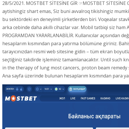
28/5/2021. MOSTBET SİTESİNE GİR ☞MOSTBET SİTESİNE GİR ☞. 
aytishingiz shart emas, Siz buni avvalroq tikishingiz mumkin 
bu sektördeki en deneyimli şirketlerden biri. Voqealar stav
arka cebinde daha akıllı cihazlar var. Mobil tətbiqi siz h
PROGRAMDAN YARARLANABİLİR. Kullanıcılar açısından değerl
hesaplarım kısmından para yatırma bölümüne giriniz. Bahis s
tarayıcınızdan resmi web sitesine gidin – tüm ekran boyutl
seçtiğiniz takdirde işleminiz tamamlanacaktır. Until such 
in the therapy of lung most cancers, proton beam remedy s
Ana sayfa üzerinde bulunan hesaplarım kısmından para ya