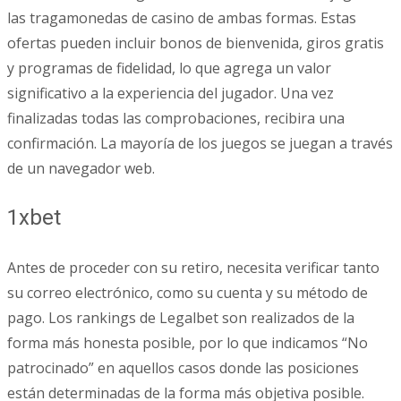
las tragamonedas de casino de ambas formas. Estas
ofertas pueden incluir bonos de bienvenida, giros gratis
y programas de fidelidad, lo que agrega un valor
significativo a la experiencia del jugador. Una vez
finalizadas todas las comprobaciones, recibira una
confirmación. La mayoría de los juegos se juegan a través
de un navegador web.
1xbet
Antes de proceder con su retiro, necesita verificar tanto
su correo electrónico, como su cuenta y su método de
pago. Los rankings de Legalbet son realizados de la
forma más honesta posible, por lo que indicamos “No
patrocinado” en aquellos casos donde las posiciones
están determinadas de la forma más objetiva posible.