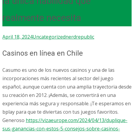
la única habilidad que
realmente necesita
April 18, 2024
Uncategorized
nerdrepublic
Casinos en línea en Chile
Casumo es uno de los nuevos casinos y una de las
incorporaciones más recientes al sector del juego
español, aunque cuenta con una amplia trayectoria desde
su creación en 2012. ¡Además, se convertirá en una
experiencia más segura y responsable. ¡Te esperamos en
bplay para que te diviertas con tus juegos favoritos.
Generoso
https://vizaeurope.com/2024/04/13/duplique-
sus-ganancias-con-estos-5-consejos-sobre-casinos-