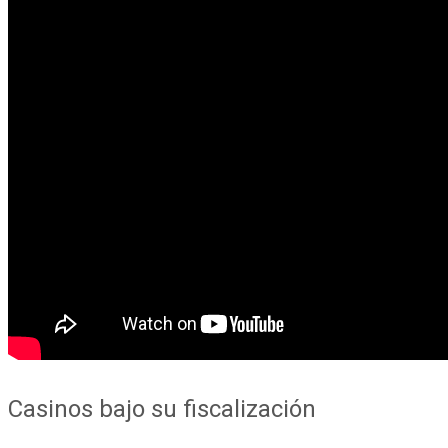
Casinos bajo su fiscalización