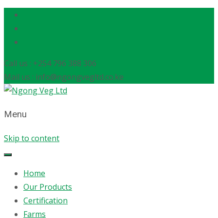
Call us : +254 796 388 306
Mail us : info@ngongvegltd.co.ke
Menu
Skip to content
Home
Our Products
Certification
Farms