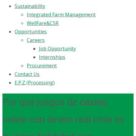
Sustainability
Integrated Farm Management
WellFare&CSR
Opportunities
Careers
Job Opportunity
Internships
Procurement
Contact Us
E.P.Z (Processing)
Por qué juegos de casino
online con dinero real chile es