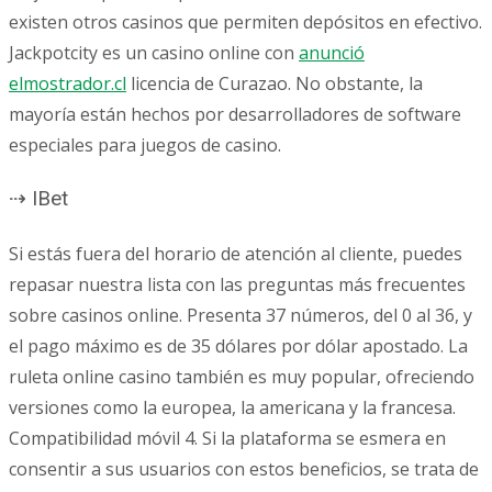
existen otros casinos que permiten depósitos en efectivo.
Jackpotcity es un casino online con
anunció
elmostrador.cl
licencia de Curazao. No obstante, la
mayoría están hechos por desarrolladores de software
especiales para juegos de casino.
⇢ IBet
Si estás fuera del horario de atención al cliente, puedes
repasar nuestra lista con las preguntas más frecuentes
sobre casinos online. Presenta 37 números, del 0 al 36, y
el pago máximo es de 35 dólares por dólar apostado. La
ruleta online casino también es muy popular, ofreciendo
versiones como la europea, la americana y la francesa.
Compatibilidad móvil 4. Si la plataforma se esmera en
consentir a sus usuarios con estos beneficios, se trata de