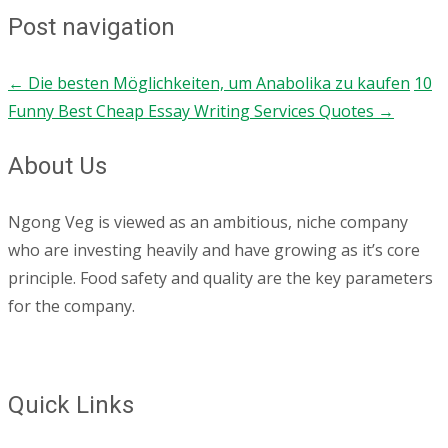
Post navigation
←
Die besten Möglichkeiten, um Anabolika zu kaufen
10
Funny Best Cheap Essay Writing Services Quotes
→
About Us
Ngong Veg is viewed as an ambitious, niche company
who are investing heavily and have growing as it’s core
principle. Food safety and quality are the key parameters
for the company.
Quick Links