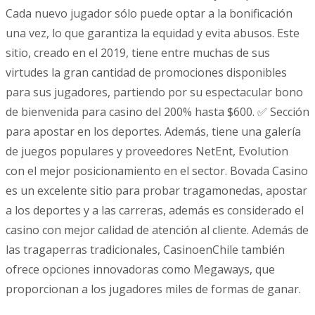
Cada nuevo jugador sólo puede optar a la bonificación
una vez, lo que garantiza la equidad y evita abusos. Este
sitio, creado en el 2019, tiene entre muchas de sus
virtudes la gran cantidad de promociones disponibles
para sus jugadores, partiendo por su espectacular bono
de bienvenida para casino del 200% hasta $600. ✅ Sección
para apostar en los deportes. Además, tiene una galería
de juegos populares y proveedores NetEnt, Evolution
con el mejor posicionamiento en el sector. Bovada Casino
es un excelente sitio para probar tragamonedas, apostar
a los deportes y a las carreras, además es considerado el
casino con mejor calidad de atención al cliente. Además de
las tragaperras tradicionales, CasinoenChile también
ofrece opciones innovadoras como Megaways, que
proporcionan a los jugadores miles de formas de ganar.