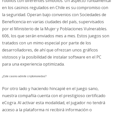
rodillos con diferentes símbolos. Un aspecto fundamental
en los casinos regulados en Chile es su compromiso con
la seguridad. Operan bajo convenios con Sociedades de
Beneficencia en varias ciudades del país, supervisados
por el Ministerio de la Mujer y Poblaciones Vulnerables.
606, los que serán enviados mes a mes. Estos juegos son
tratados con un mimo especial por parte de los
desarrolladores, de ahí que ofrezcan unos gráficos
vistosos y la posibilidad de instalar software en el PC
para una experiencia optimizada.
¿Este casino admite criptomonedas?
Por otro lado y haciendo hincapié en el juego sano,
nuestra compañía cuenta con el prestigioso certificado
eCogra. Al activar esta modalidad, el jugador no tendrá
acceso a la plataforma ni recibirá información o