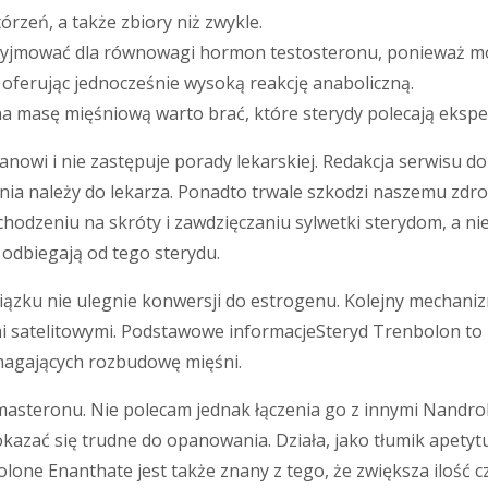
rzeń, a także zbiory niż zwykle.
zyjmować dla równowagi hormon testosteronu, ponieważ mog
 oferując jednocześnie wysoką reakcję anaboliczną.
 na masę mięśniową warto brać, które sterydy polecają eksperc
nowi i nie zastępuje porady lekarskiej. Redakcja serwisu do
ia należy do lekarza. Ponadto trwale szkodzi naszemu zdrow
hodzeniu na skróty i zawdzięczaniu sylwetki sterydom, a nie 
odbiegają od tego sterydu.
wiązku nie ulegnie konwersji do estrogenu. Kolejny mechan
ami satelitowymi. Podstawowe informacjeSteryd Trenbolon to
pomagających rozbudowę mięśni.
z masteronu. Nie polecam jednak łączenia go z innymi Nandr
kazać się trudne do opanowania. Działa, jako tłumik apetyt
lone Enanthate jest także znany z tego, że zwiększa ilość c