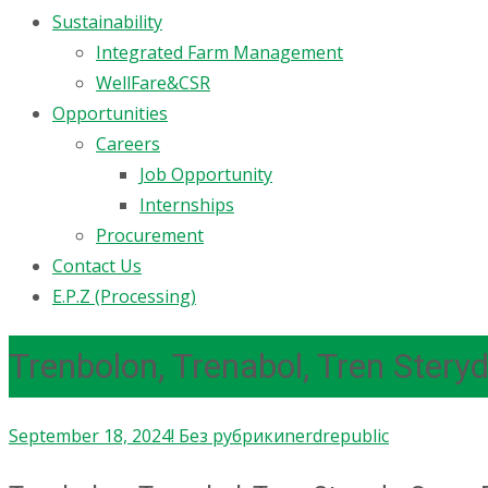
Sustainability
Integrated Farm Management
WellFare&CSR
Opportunities
Careers
Job Opportunity
Internships
Procurement
Contact Us
E.P.Z (Processing)
Trenbolon, Trenabol, Tren Steryd
September 18, 2024
! Без рубрики
nerdrepublic