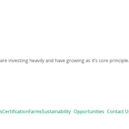
 investing heavily and have growing as it’s core principle.
s
Certification
Farms
Sustainability
Opportunities
Contact U