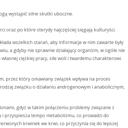
ą wystąpić silne skutki uboczne.
i oraz po które sterydy najczęściej sięgają kulturyści.
kłada wszelkich starań, aby informacje w nim zawarte były
iu, a gdyby nie sprawnie działający organizm, w ogóle nie
własnej ciężkiej pracy, sile woli i twardemu charakterowi.
izm, przez który omawiany związek wpływa na proces
 rodzaj związku o działaniu androgenowym i anabolicznym,
olonami, gdyż w takim połączeniu problemy związane z
u i przyspiesza tempo metabolizmu, co prowadzi do
zerwonych krwinek we krwi, co przyczynia się do lepszej