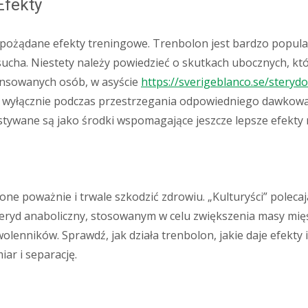
Efekty
ożądane efekty treningowe. Trenbolon jest bardzo popula
sucha. Niestety należy powiedzieć o skutkach ubocznych, k
ansowanych osób, w asyście
https://sverigeblanco.se/stery
 wyłącznie podczas przestrzegania odpowiedniego dawkowan
tywane są jako środki wspomagające jeszcze lepsze efekty 
 one poważnie i trwale szkodzić zdrowiu. „Kulturyści” pol
eryd anaboliczny, stosowanym w celu zwiększenia masy mięśn
lenników. Sprawdź, jak działa trenbolon, jakie daje efekty
iar i separację.