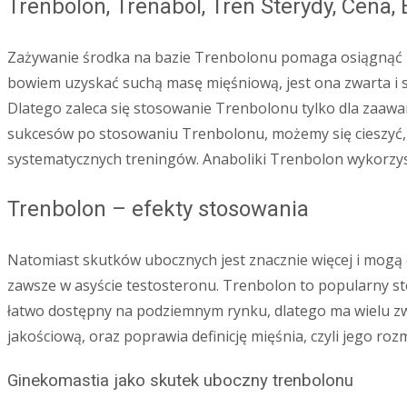
Trenbolon, Trenabol, Tren Sterydy, Cena, 
Zażywanie środka na bazie Trenbolonu pomaga osiągnąć p
bowiem uzyskać suchą masę mięśniową, jest ona zwarta i 
Dlatego zaleca się stosowanie Trenbolonu tylko dla zaaw
sukcesów po stosowaniu Trenbolonu, możemy się cieszyć,
systematycznych treningów. Anaboliki Trenbolon wykorzys
Trenbolon – efekty stosowania
Natomiast skutków ubocznych jest znacznie więcej i mogą
zawsze w asyście testosteronu. Trenbolon to popularny st
łatwo dostępny na podziemnym rynku, dlatego ma wielu zwo
jakościową, oraz poprawia definicję mięśnia, czyli jego rozm
Ginekomastia jako skutek uboczny trenbolonu