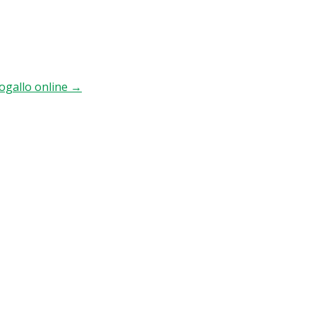
togallo online
→