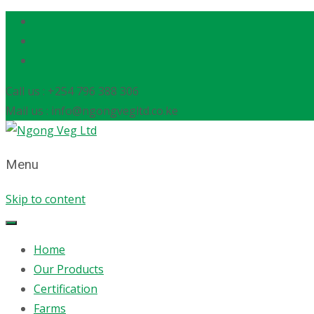
Call us : +254 796 388 306
Mail us : info@ngongvegltd.co.ke
Menu
Skip to content
Home
Our Products
Certification
Farms