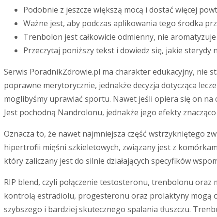
Podobnie z jeszcze większą mocą i dostać więcej powtó
Ważne jest, aby podczas aplikowania tego środka pr
Trenbolon jest całkowicie odmienny, nie aromatyzuje
Przeczytaj poniższy tekst i dowiedz się, jakie sterydy
Serwis PoradnikZdrowie.pl ma charakter edukacyjny, nie sta
poprawne merytorycznie, jednakże decyzja dotycząca leczen
moglibyśmy uprawiać sportu. Nawet jeśli opiera się on na c
Jest pochodną Nandrolonu, jednakże jego efekty znacząco 
Oznacza to, że nawet najmniejsza część wstrzykniętego z
hipertrofii mięśni szkieletowych, związany jest z komórk
który zaliczany jest do silnie działających specyfików ws
RIP blend, czyli połączenie testosteronu, trenbolonu ora
kontrolą estradiolu, progesteronu oraz prolaktyny mogą o
szybszego i bardziej skutecznego spalania tłuszczu. Trenbo