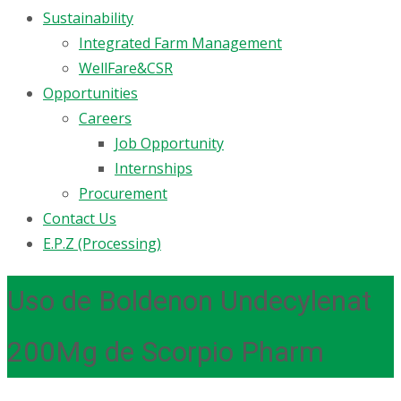
Sustainability
Integrated Farm Management
WellFare&CSR
Opportunities
Careers
Job Opportunity
Internships
Procurement
Contact Us
E.P.Z (Processing)
Uso de Boldenon Undecylenat
200Mg de Scorpio Pharm