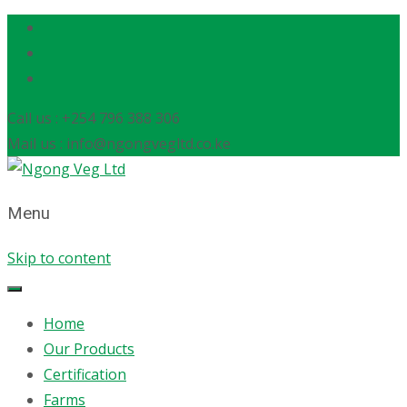
Call us : +254 796 388 306
Mail us : info@ngongvegltd.co.ke
Menu
Skip to content
Home
Our Products
Certification
Farms