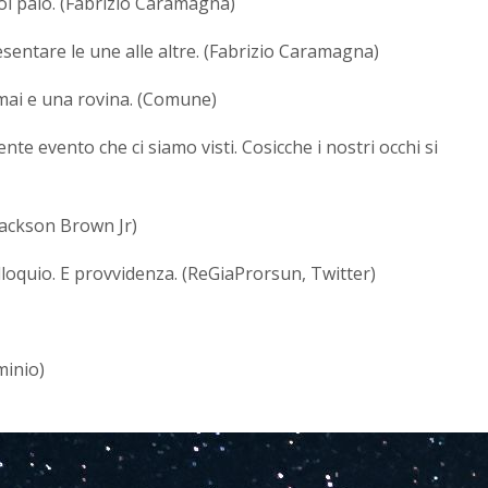
 noi paio. (Fabrizio Caramagna)
esentare le une alle altre. (Fabrizio Caramagna)
 mai e una rovina. (Comune)
te evento che ci siamo visti. Cosicche i nostri occhi si
 Jackson Brown Jr)
olloquio. E provvidenza. (ReGiaProrsun, Twitter)
minio)