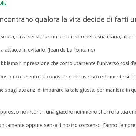
lic
ncontrano qualora la vita decide di farti 
osciuta, circa sei status un ornamento nella sua mano, alcu
a attacco in evitarlo. (Jean de La Fontaine)
bbiamo l’impressione che compiutamente l’universo cosi d’a
noscono e mentre si conoscono attraverso certamente si ri
sbagliate anzi di imparare la tale giusta, per maniera in qu
a. Appresso ne incontri una giacche nemmeno sfiori e la tua 
nitamente oppure senza il nostro consenso. Fanno l’amore i