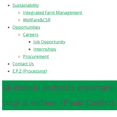
Sustainability
Integrated Farm Management
WellFare&CSR
Opportunities
Careers
Job Opportunity
Internships
Procurement
Contact Us
E.P.Z (Processing)
Gli incontri piuttosto important
corpi si vedano. (Paulo Coelho)