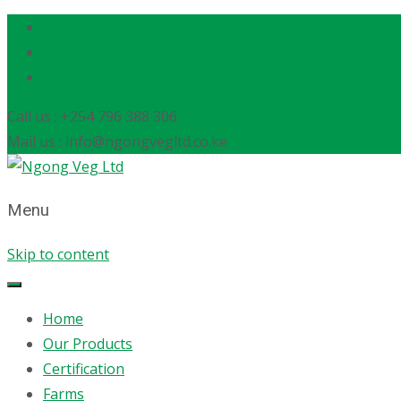
Call us : +254 796 388 306
Mail us : info@ngongvegltd.co.ke
Menu
Skip to content
Home
Our Products
Certification
Farms