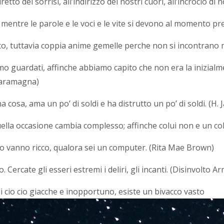
tto dei sorrisi, all’indirizzo dei nostri cuori, all’incrocio di
 mentre le parole e le voci e le vite si devono al momento pr
tto, tuttavia coppia anime gemelle perche non si incontrano
mo guardati, affinche abbiamo capito che non era la inizialmen
 Caramagna)
 cosa, ama un po’ di soldi e ha distrutto un po’ di soldi. (H.
 quella occasione cambia complesso; affinche colui non e un c
ico vanno ricco, qualora sei un computer. (Rita Mae Brown)
ercate gli esseri estremi i deliri, gli incanti. (Disinvolto Ar
di cio cio giacche e inopportuno, esiste un bivacco vasto