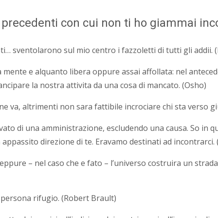
te precedenti con cui non ti ho giammai in
i… sventolarono sul mio centro i fazzoletti di tutti gli addii
 mente e alquanto libera oppure assai affollata: nel antece
cipare la nostra attivita da una cosa di mancato. (Osho)
va, altrimenti non sara fattibile incrociare chi sta verso g
privato di una amministrazione, escludendo una causa. So in 
ppassito direzione di te. Eravamo destinati ad incontrarci.
pure – nel caso che e fato – l’universo costruira un strada s
 persona rifugio. (Robert Brault)