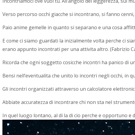
Incontriamoci ove vuoi tu. All’angolo del leggerezza, sul mure
Verso percorso occhi giacche si incontrano, si fanno cenni,
Paio anime gemelle in quanto si separano e una cosa affli
E come ci siamo guardati la inizialmente volta perche ci sia
erano appunto incontrati per una attivita altro. (Fabrizio
Ricorda che ogni soggetto cosicche incontri ha panico di una
Bensi nell’eventualita che unito lo incontri negli occhi, in
Gli incontri organizzati attraverso un calcolatore elettron
Abbiate accuratezza di incontrare chi non sta nel strumento. C
In quel luogo lontano, al di la di cio perche e opportuno e 